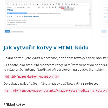
Jak vytvořit kotvy v HTML kódu
Pokud potřebujete využít o něco více, než nabízí textový editor, napište 
Cíl zadáte jako atribut
id
s názvem kotvy. Id můžete vepsat do nadpisu h
id v šablonách inPage. Například při odrolování na patičku (kontakty)
.
<h3
id="nazev-kotvy"
>nadpis</h3>
Do odkazu pak přidáte mřížku a název vaší kotvy
#nazev-kotvy:
<a href="/inpage/nazev-stranky/
#nazev-kotvy
">odkaz na kotvu</
Příklad kotvy