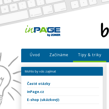
Úvod
Začínáme
Tipy & triky
Mohlo by vás zajímat
Časté otázky
inPage.cz
E-shop (ukázkový)