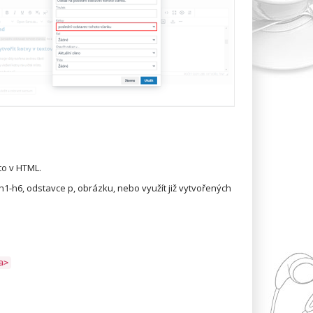
to v HTML.
1-h6, odstavce p, obrázku, nebo využít již vytvořených
a>