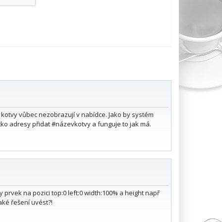
 kotvy vůbec nezobrazují v nabídce. Jako by systém
tko adresy přidat #názevkotvy a funguje to jak má.
 prvek na pozici top:0 left:0 width:100% a height např
aké řešení uvést?!