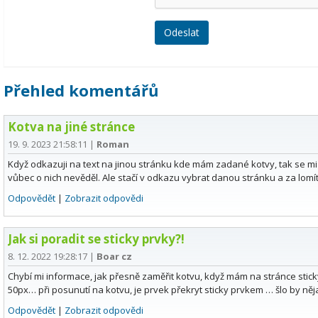
Přehled komentářů
Kotva na jiné stránce
19. 9. 2023 21:58:11
|
Roman
Když odkazuji na text na jinou stránku kde mám zadané kotvy, tak se mi
vůbec o nich nevěděl. Ale stačí v odkazu vybrat danou stránku a za lomí
Odpovědět
|
Zobrazit odpovědi
Jak si poradit se sticky prvky?!
8. 12. 2022 19:28:17
|
Boar cz
Chybí mi informace, jak přesně zaměřit kotvu, když mám na stránce sticky
50px… při posunutí na kotvu, je prvek překryt sticky prvkem … šlo by něj
Odpovědět
|
Zobrazit odpovědi