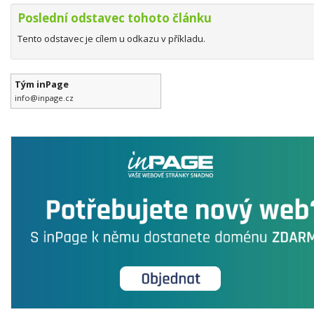
Poslední odstavec tohoto článku
Tento odstavec je cílem u odkazu v příkladu.
Tým inPage
info@inpage.cz