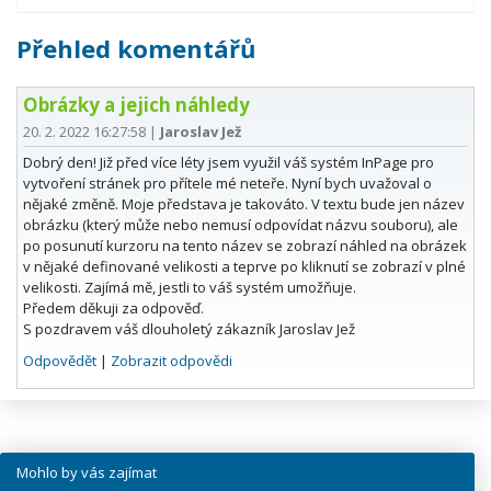
Přehled komentářů
Obrázky a jejich náhledy
20. 2. 2022 16:27:58
|
Jaroslav Jež
Dobrý den! Již před více léty jsem využil váš systém InPage pro
vytvoření stránek pro přítele mé neteře. Nyní bych uvažoval o
nějaké změně. Moje představa je takováto. V textu bude jen název
obrázku (který může nebo nemusí odpovídat názvu souboru), ale
po posunutí kurzoru na tento název se zobrazí náhled na obrázek
v nějaké definované velikosti a teprve po kliknutí se zobrazí v plné
velikosti. Zajímá mě, jestli to váš systém umožňuje.
Předem děkuji za odpověď.
S pozdravem váš dlouholetý zákazník Jaroslav Jež
Odpovědět
|
Zobrazit odpovědi
Mohlo by vás zajímat