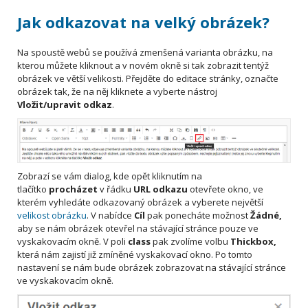
Jak odkazovat na velký obrázek?
Na spoustě webů se používá zmenšená varianta obrázku, na
kterou můžete kliknout a v novém okně si tak zobrazit tentýž
obrázek ve větší velikosti. Přejděte do editace stránky, označte
obrázek tak, že na něj kliknete a vyberte nástroj
Vložit/upravit odkaz
.
Zobrazí se vám dialog, kde opět kliknutím na
tlačítko
procházet
v řádku
URL odkazu
otevřete okno, ve
kterém vyhledáte odkazovaný obrázek a vyberete největší
velikost obrázku
. V nabídce
Cíl
pak ponecháte možnost
Žádné,
aby se nám obrázek otevřel na stávající stránce pouze ve
vyskakovacím okně. V poli
class
pak zvolíme volbu
Thickbox,
která nám zajistí již zmíněné vyskakovací okno. Po tomto
nastavení se nám bude obrázek zobrazovat na stávající stránce
ve vyskakovacím okně.