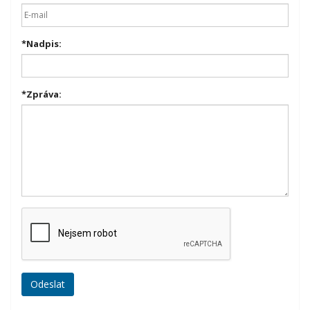
*
Nadpis:
*
Zpráva: