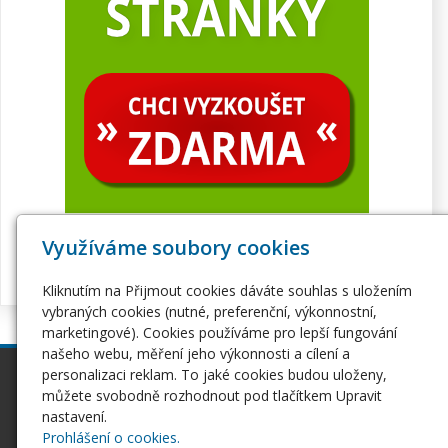
Využíváme soubory cookies
Kliknutím na Přijmout cookies dáváte souhlas s uložením
vybraných cookies (nutné, preferenční, výkonnostní,
marketingové). Cookies používáme pro lepší fungování
našeho webu, měření jeho výkonnosti a cílení a
personalizaci reklam. To jaké cookies budou uloženy,
inPage
Webhosting
můžete svobodně rozhodnout pod tlačítkem Upravit
Webové stránky
Hosting
nastavení.
Pro začátečníky
Serverhosting
Prohlášení o cookies.
Seznámení s inPage
Virtuální servery