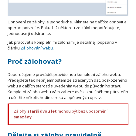
Obnovení ze zálohy je jednoduché. Kliknete na tlačítko obnovit a
operaci potvrdíte. Pokud již některou ze záloh nepotřebujete,
jednoduše ji odstraníte.
Jak pracovat s kompletními zálohami je detailněji popsáno v
článku
Zálohování webu.
Proč zálohovat?
Doporučujeme provádět pravidelnou kompletní zálohu webu.
Předejdete tak nepříjemnostem ze ztracených dat, poškozeného
webu a dalších starostí s uvedením webu do původního stavu.
Kompletní záloha webu vám zabere dvě kliknutí během pár vteřin
a ušetříte několik hodin stresu a opětovných úprav.
Zálohy
starší dvou let
mohou být bez upozornění
smazány
!
Dělejte si zálohy pravidelně