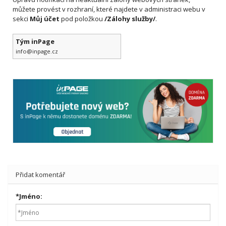
můžete provést v rozhraní, které najdete v administraci webu v
sekci
Můj účet
pod položkou
/Zálohy služby/
.
Tým inPage
info@inpage.cz
Přidat komentář
*
Jméno: