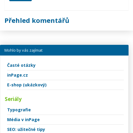
Přehled komentářů
Mohlo by vás zajímat
Časté otázky
inPage.cz
E-shop (ukázkový)
Seriály
Typografie
Média v inPage
SEO: užitečné tipy