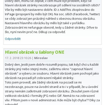
Dobrý den, mohu se zeptat, v čem může být problém, když se
hlavní obrázek stránky nezobrazuje při sdílení na sociálních sítích?
Vše by mělo být nastaveno dobře. ID z AddThis zkopírováno do
InPage (propojení by mělo být OK). Na soc. sítích (Facebook, Twitter)
se vždy zobrazí jen prázdný náhled s obecnou ikonou obrázku.
Nastavení hlavního obrázku by mělo být také v pořádku.
Zobrazování mi nefunguje obecně, tedy u žádné stránky. Dříve to
šlo, nyní nevím proč ne. Děkuji za odpověď.
Odpovědět
Hlavní obrázek u šablony ONE
17. 2. 2018 23:10:26
|
Miroslav
Dobrý den, Jestli jsem dobře rozuměl popisu, tak když chci u každé
stránky jiný nebo stejný motiv, zaškrtnu okno "zapnout hlavní
obrázek" a vyberu ze souboru. Hlavní obrázek jsem pochopil jako
obrázek na pozadí při zobrazení nějaké stránky.
Toto jsem provedl, ale žádný obrázek na pozadí se mi
nezobrazuje, pouze na úvodní straně a to i v případě, že u úvodní
strany nemám zaškrtnuté zobrazení obrázku. Zkoušel jsem různé
velikosti obrázků i formáty JPG nebo GIF. Nemá to na zobrazení
vliv. Přitom jsem v nové administraci. Kde může být chyba?? Díky za
odpověď.