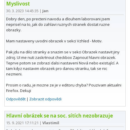
Myslivost
30. 3. 2023 14:45:35
|
Jan
Dobry den, po precteni navodu a dlouhem laborovani jsem
neprisel na to, jak do zahlavi ruznych stranek dostat ruzne
obrazky.
Mam nastaveny uvodni obrazek v sekci Vzhled - Motiv.
Pak jdu na dilci stranky a snazim se v sekci Obrazek nastavit jiny
zdroj. UI me nuti zaskrtnout checkbox Zapnout hlavni obrazek.
Teprve potom se zobrazi dalsi nastaveni Nová nebo existující. A
tam kdyz nastavim obrazek pro danou stranku, tak se nic
nezmeni.
Prosim o radu, je mozne ze je v editoru chyba? Pouzivam aktualni
Firefox. Dekuji
Odpovědět
|
Zobrazit odpovědi
Hlavní obrázek se na soc. sítích nezobrazuje
15. 9. 2021 17:11:21
|
Vlastimil