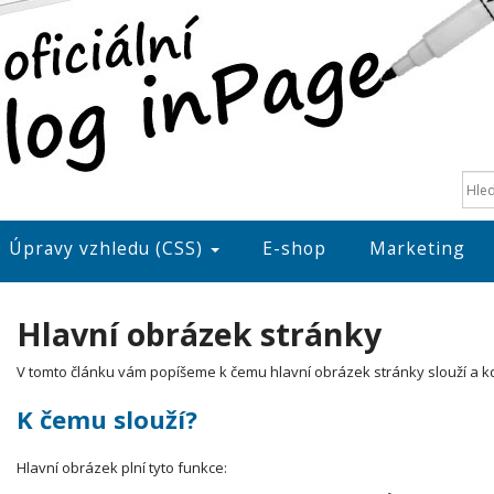
Úpravy vzhledu (CSS)
E-shop
Marketing
Hlavní obrázek stránky
V tomto článku vám popíšeme k čemu hlavní obrázek stránky slouží a kde
K čemu slouží?
Hlavní obrázek plní tyto funkce: