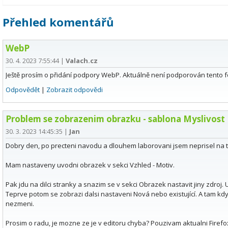
Přehled komentářů
WebP
30. 4. 2023 7:55:44
|
Valach.cz
Ještě prosím o přidání podpory WebP. Aktuálně není podporován tento f
Odpovědět
|
Zobrazit odpovědi
Problem se zobrazenim obrazku - sablona Myslivost
30. 3. 2023 14:45:35
|
Jan
Dobry den, po precteni navodu a dlouhem laborovani jsem neprisel na to
Mam nastaveny uvodni obrazek v sekci Vzhled - Motiv.
Pak jdu na dilci stranky a snazim se v sekci Obrazek nastavit jiny zdroj
Teprve potom se zobrazi dalsi nastaveni Nová nebo existující. A tam kd
nezmeni.
Prosim o radu, je mozne ze je v editoru chyba? Pouzivam aktualni Firefo