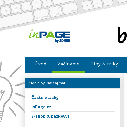
Úvod
Začínáme
Tipy & triky
Mohlo by vás zajímat
Časté otázky
inPage.cz
E-shop (ukázkový)