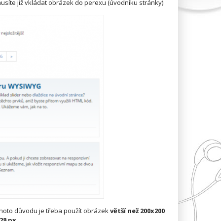
síte již vkládat obrázek do perexu (úvodníku stránky)
hoto důvodu je třeba použít obrázek
větší než 200x200
28 px.