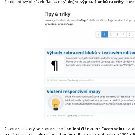
1. náhledový obrázek článku (stránky) ve
výpisu článků rubriky
–
nemu
2. obrázek, který se zobrazuje při
sdílení článku na Facebooku
–
z to
px.
Doporučená velikost při sdíleném odkazu na Facebooku je
1200 x 6