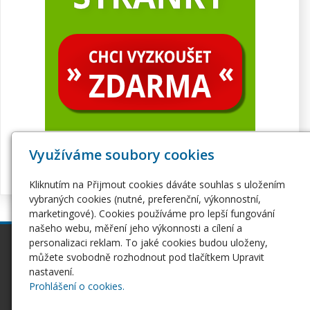
Využíváme soubory cookies
Kliknutím na Přijmout cookies dáváte souhlas s uložením
vybraných cookies (nutné, preferenční, výkonnostní,
marketingové). Cookies používáme pro lepší fungování
našeho webu, měření jeho výkonnosti a cílení a
personalizaci reklam. To jaké cookies budou uloženy,
inPage
Webhosting
můžete svobodně rozhodnout pod tlačítkem Upravit
Webové stránky
Hosting
nastavení.
Pro začátečníky
Serverhosting
Prohlášení o cookies.
Seznámení s inPage
Virtuální servery
E-shop na inPage
SSL certifikáty