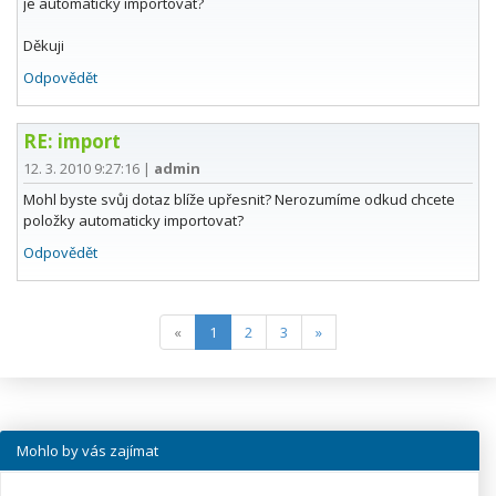
je automaticky importovat?
Děkuji
Odpovědět
RE: import
12. 3. 2010 9:27:16
|
admin
Mohl byste svůj dotaz blíže upřesnit? Nerozumíme odkud chcete
položky automaticky importovat?
Odpovědět
(current)
«
1
2
3
»
Mohlo by vás zajímat