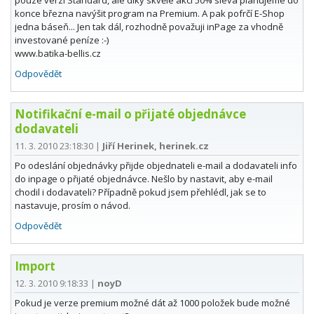
konce března navýšit program na Premium. A pak pofrčí E-Shop
jedna báseň... Jen tak dál, rozhodně považuji inPage za vhodně
investované peníze :-)
www.batika-bellis.cz
Odpovědět
Notifikační e-mail o přijaté objednávce
dodavateli
11. 3. 2010 23:18:30
|
Jiří Herinek, herinek.cz
Po odeslání objednávky přijde objednateli e-mail a dodavateli info
do inpage o přijaté objednávce. Nešlo by nastavit, aby e-mail
chodil i dodavateli? Případně pokud jsem přehlédl, jak se to
nastavuje, prosím o návod.
Odpovědět
Import
12. 3. 2010 9:18:33
|
noyD
Pokud je verze premium možné dát až 1000 položek bude možné