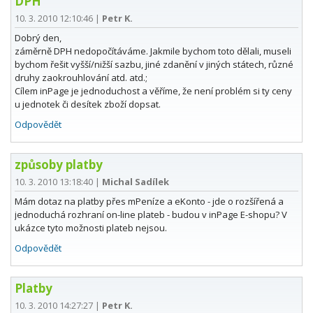
DPH
10. 3. 2010 12:10:46
|
Petr K.
Dobrý den,
záměrně DPH nedopočítáváme. Jakmile bychom toto dělali, museli
bychom řešit vyšší/nižší sazbu, jiné zdanění v jiných státech, různé
druhy zaokrouhlování atd. atd.;
Cílem inPage je jednoduchost a věříme, že není problém si ty ceny
u jednotek či desítek zboží dopsat.
Odpovědět
způsoby platby
10. 3. 2010 13:18:40
|
Michal Sadílek
Mám dotaz na platby přes mPeníze a eKonto - jde o rozšířená a
jednoduchá rozhraní on-line plateb - budou v inPage E-shopu? V
ukázce tyto možnosti plateb nejsou.
Odpovědět
Platby
10. 3. 2010 14:27:27
|
Petr K.