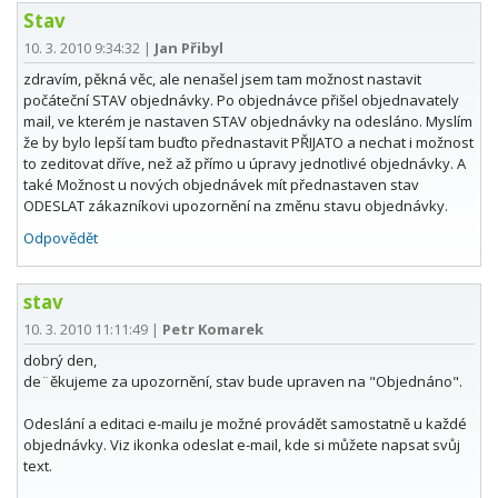
Stav
10. 3. 2010 9:34:32
|
Jan Přibyl
zdravím, pěkná věc, ale nenašel jsem tam možnost nastavit
počáteční STAV objednávky. Po objednávce přišel objednavately
mail, ve kterém je nastaven STAV objednávky na odesláno. Myslím
že by bylo lepší tam buďto přednastavit PŘIJATO a nechat i možnost
to zeditovat dříve, než až přímo u úpravy jednotlivé objednávky. A
také Možnost u nových objednávek mít přednastaven stav
ODESLAT zákazníkovi upozornění na změnu stavu objednávky.
Odpovědět
stav
10. 3. 2010 11:11:49
|
Petr Komarek
dobrý den,
de¨ěkujeme za upozornění, stav bude upraven na "Objednáno".
Odeslání a editaci e-mailu je možné provádět samostatně u každé
objednávky. Viz ikonka odeslat e-mail, kde si můžete napsat svůj
text.