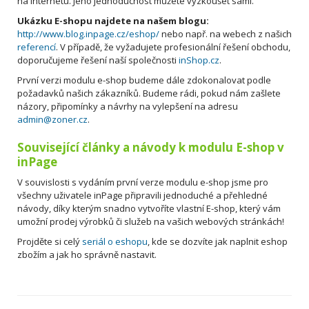
na internetu. Jeho jednoduchost můžete vyzkoušet sami.
Ukázku E-shopu najdete na našem blogu:
http://www.blog.inpage.cz/eshop/
nebo např. na webech z našich
referencí
. V případě, že vyžadujete profesionální řešení obchodu,
doporučujeme řešení naší společnosti
inShop.cz
.
První verzi modulu e-shop budeme dále zdokonalovat podle
požadavků našich zákazníků. Budeme rádi, pokud nám zašlete
názory, připomínky a návrhy na vylepšení na adresu
admin@zoner.cz
.
Související články a návody k modulu E-shop v
inPage
V souvislosti s vydáním první verze modulu e-shop jsme pro
všechny uživatele inPage připravili jednoduché a přehledné
návody, díky kterým snadno vytvoříte vlastní E-shop, který vám
umožní prodej výrobků či služeb na vašich webových stránkách!
Projděte si celý
seriál o eshopu
, kde se dozvíte jak naplnit eshop
zbožím a jak ho správně nastavit.