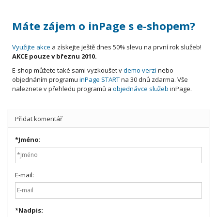
Máte zájem o inPage s e-shopem?
Využijte akce
a získejte ještě dnes 50% slevu na první rok služeb!
AKCE pouze v březnu 2010.
E-shop můžete také sami vyzkoušet v
demo verzi
nebo
objednáním programu
inPage START
na 30 dnů zdarma. Vše
naleznete v přehledu programů a
objednávce služeb
inPage.
Přidat komentář
*
Jméno:
E-mail:
*
Nadpis: