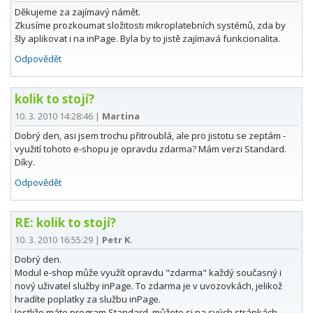
Děkujeme za zajímavý námět.
Zkusíme prozkoumat složitosti mikroplatebních systémů, zda by
šly aplikovat i na inPage. Byla by to jistě zajímavá funkcionalita.
Odpovědět
kolik to stojí?
10. 3. 2010 14:28:46
|
Martina
Dobrý den, asi jsem trochu přitroublá, ale pro jistotu se zeptám -
využití tohoto e-shopu je opravdu zdarma? Mám verzi Standard.
Díky.
Odpovědět
RE: kolik to stojí?
10. 3. 2010 16:55:29
|
Petr K.
Dobrý den.
Modul e-shop může využít opravdu "zdarma" každý současný i
nový uživatel služby inPage. To zdarma je v uvozovkách, jelikož
hradíte poplatky za službu inPage.
Jestliže máte program Standard, můžete si na svých stránkách