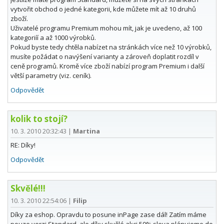
vytvořit obchod o jedné kategorii, kde můžete mít až 10 druhů
zboží.
Uživatelé programu Premium mohou mít, jak je uvedeno, až 100
kategoriíí a až 1000 výrobků.
Pokud byste tedy chtěla nabízet na stránkách více než 10 výrobků,
musíte požádat o navýšení varianty a zároveň doplatit rozdíl v
ceně programů. Kromě více zboží nabízí program Premium i další
větší parametry (viz. ceník).
Odpovědět
kolik to stojí?
10. 3. 2010 20:32:43
|
Martina
RE: Díky!
Odpovědět
Skvělé!!!
10. 3. 2010 22:54:06
|
Filip
Díky za eshop. Opravdu to posune inPage zase dál! Zatím máme
pouze verzi Standard, ale díky skvělé akci 50% sleva plánujeme do