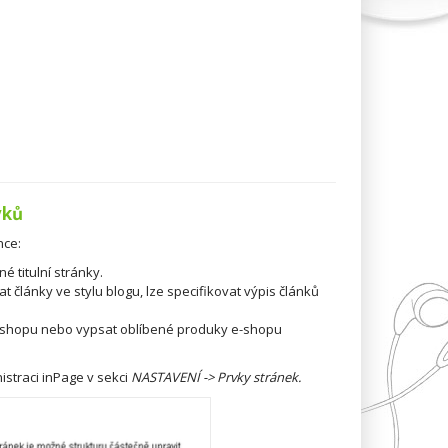
vků
nce:
é titulní stránky.
 články ve stylu blogu, lze specifikovat výpis článků
 e-shopu nebo vypsat oblíbené produky e-shopu
istraci inPage v sekci
NASTAVENÍ -> Prvky stránek.