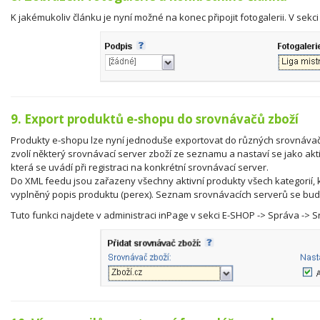
K jakémukoliv článku je nyní možné na konec připojit fotogalerii. V sek
9. Export produktů e-shopu do srovnávačů zboží
Produkty e-shopu lze nyní jednoduše exportovat do různých srovnávačů z
zvolí některý srovnávací server zboží ze seznamu a nastaví se jako akt
která se uvádí při registraci na konkrétní srovnávací server.
Do XML feedu jsou zařazeny všechny aktivní produkty všech kategorií,
vyplněný popis produktu (perex). Seznam srovnávacích serverů se bud
Tuto funkci najdete v administraci inPage v sekci E-SHOP -> Správa -> 