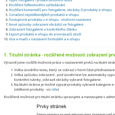
Výpis fotogalerií - přidání úvodního textu
Rozšíření fulltextového vyhledávání
Rozšíření komentářů pro fotogalerie, obrázky či produkty e-shopu
Označení nejoblíbenějších produktů e-shopu
Dostupnost produktu v e-shopu - možnost nastavení
Nové způsoby zobrazení obrázků ve fotogalerii
Zobrazení fotogalerie u konkrétního článku
Export produktů e-shopu do srovnávačů zboží
Více e-mailů v nastavení formuláře a e-shopu
1. Titulní stránka - rozšířené možnosti zobrazení pr
Výrazně jsme rozšířili možnosti práce s nastavením prvků na titulní strá
Volba úvodního textu, který se zobrazí v horní části přednastaven
Volba způsobu zobrazení - pod úvodní text lze automaticky vypsat
konkrétní rubriky, zobrazit obrázky vybrané fotogalerie.
Na titulní stránce je možné vypsat produkty vybrané kategorie
(oblíbené produkty - viz
níže
)
Rozšířené možnosti pro titulní stránku spravujete a nastavujete v admin