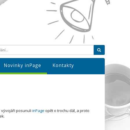
Hledat
Novinky inPage
Kontakty
 vývojáři posunuli
inPage
opět o trochu dál, a proto
ek.