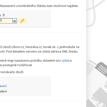
ci Nastavení u konkrétního článku tuto možnost najdete.
boží (zbozi.cz, heureka.cz, tovak.sk...). Jednoduše se
ivní. Pod detailem serveru se získá adresa XML feedu,
 které mají nastavenu položku skladem (viz
výše
) a
e postupně rozšiřovat.
Srovnávače zboží.