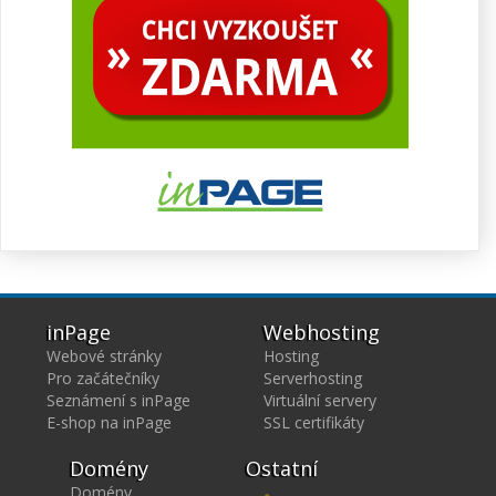
inPage
Webhosting
Webové stránky
Hosting
Pro začátečníky
Serverhosting
Seznámení s inPage
Virtuální servery
E-shop na inPage
SSL certifikáty
Domény
Ostatní
Domény