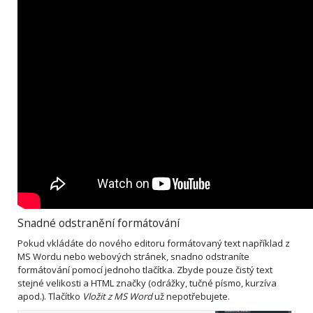
Snadné odstranění formátování
Pokud vkládáte do nového editoru formátovaný text například z
MS Wordu nebo webových stránek, snadno odstraníte
formátování pomocí jednoho tlačítka. Zbyde pouze čistý text
stejné velikosti a HTML značky (odrážky, tučné písmo, kurzíva
apod.). Tlačítko
Vložit z MS Word
už nepotřebujete.