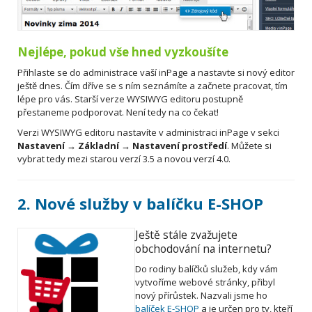
Nejlépe, pokud vše hned vyzkoušíte
Přihlaste se do administrace vaší inPage a nastavte si nový editor
ještě dnes. Čím dříve se s ním seznámíte a začnete pracovat, tím
lépe pro vás. Starší verze WYSIWYG editoru postupně
přestaneme podporovat. Není tedy na co čekat!
Verzi WYSIWYG editoru nastavíte v administraci inPage v sekci
Nastavení
→ Základní
→ Nastavení prostředí
. Můžete si
vybrat tedy mezi starou verzí 3.5 a novou verzí 4.0.
2.
Nové služby v balíčku E-SHOP
Ještě stále zvažujete
obchodování na internetu?
Do rodiny balíčků služeb, kdy vám
vytvoříme webové stránky, přibyl
nový přírůstek. Nazvali jsme ho
balíček E-SHOP
a je určen pro ty, kteří