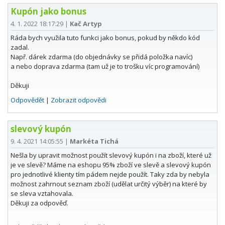
Kupón jako bonus
4. 1. 2022 18:17:29
|
Kač Artyp
Ráda bych využila tuto funkci jako bonus, pokud by někdo kód
zadal.
Např. dárek zdarma (do objednávky se přidá položka navíc)
a nebo doprava zdarma (tam už je to trošku víc programování)
Děkuji
Odpovědět
|
Zobrazit odpovědi
slevový kupón
9. 4. 2021 14:05:55
|
Markéta Tichá
Nešla by upravit možnost použít slevový kupón i na zboží, které už
je ve slevě? Máme na eshopu 95% zboží ve slevě a slevový kupón
pro jednotlivé klienty tím pádem nejde použít. Taky zda by nebyla
možnost zahrnout seznam zboží (udělat určitý výběr) na které by
se sleva vztahovala.
Děkuji za odpověď.