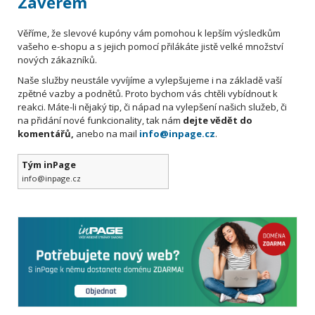
Závěrem
Věříme, že slevové kupóny vám pomohou k lepším výsledkům
vašeho e-shopu a s jejich pomocí přilákáte jistě velké množství
nových zákazníků.
Naše služby neustále vyvíjíme a vylepšujeme i na základě vaší
zpětné vazby a podnětů. Proto bychom vás chtěli vybídnout k
reakci. Máte-li nějaký tip, či nápad na vylepšení našich služeb, či
na přidání nové funkcionality, tak nám
dejte vědět do
komentářů,
anebo na mail
info@inpage.cz
.
Tým inPage
info@inpage.cz