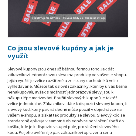
Co jsou slevové kupóny a jak je
využít
Slevové kupony jsou dnes již běžnou formou toho, jak dát
zákazníkovi jednorázovou slevu na produkty ve vašem e-shopu.
Jejich využití je velice rozšířené a ze strany obchodníků velice
vyhledávané. Můžete tak oslovit i zákazníky, kteří by u vás běžně
nenakupovali, avšak s možností jednorázové slevy jsou k
nákupu lépe motivováni. Použití slevových kuponů je taktéž
velice jednoduché. Zákazníkovi dáte k dispozici slevový kupon, či
slevový kód, který pak následně může použít v objednávce na
vašem e-shopu, a získat tak produkty se slevou. Slevový kód se
standardně aplikuje v samotné objednávce po vložení zboží do
košíku, kde je k dispozici vstupní pole, pro vložení slevového
kódu. Po jeho ověření je pak zákazníkovi upravena cena