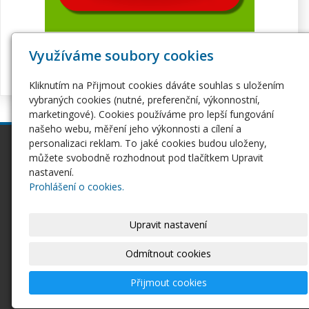
Využíváme soubory cookies
Kliknutím na Přijmout cookies dáváte souhlas s uložením
vybraných cookies (nutné, preferenční, výkonnostní,
marketingové). Cookies používáme pro lepší fungování
našeho webu, měření jeho výkonnosti a cílení a
personalizaci reklam. To jaké cookies budou uloženy,
inPage
Webhosting
můžete svobodně rozhodnout pod tlačítkem Upravit
Webové stránky
Hosting
nastavení.
Pro začátečníky
Serverhosting
Prohlášení o cookies.
Seznámení s inPage
Virtuální servery
E-shop na inPage
SSL certifikáty
Upravit nastavení
Domény
Ostatní
Domény
Odmítnout cookies
Doména CZ
Doména EU
Přijmout cookies
Domény COM