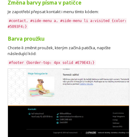
Změna barvy písma v patičce
Je zapotřebí přepsat kontakt i menu tímto kódem:
#contact, #side-menu a, #side-menu li a:visited {color:
#5093F4;}
Barva proužku
Chcete-li změnit proužek, kterým začíná patička, napište
následující kód:
#footer {border-top: 4px solid #E79E43;}