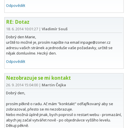
Odpovědět
RE: Dotaz
18. 6. 2014 10:01:27
|
Vladimír Souš
Dobrý den Marie,
určitě to možné je, prosím napište na email inpage@zoner.cz
adresu vašich stránek a jednoduše vaše požadavky, určitě se
nějak domluvíme. Hezký den.
Odpovědět
Nezobrazuje se mi kontakt
26. 9. 2014 15:04:00
|
Martin Čejka
Dobrý den,
prosím pěkně o radu. Ač mám "konktakt" odfajfkovaný aby se
zobrazoval, přesto se mi nezobrazuje.
Nebo možná úplně jinak, bych poprosil o restart webu - promazání,
abych jej začal vytvářet nově - po objednávce vyššího levelu.
Děkuji pěkně.