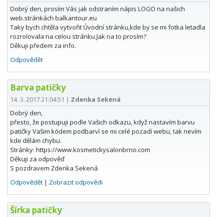
Dobrý den, prosím Vás jak odstraním nápis LOGO na našich
web.stránkách balkantour.eu
Taky bych chtěla vytvořit Úvodní stránku,kde by se mi fotka letadla
rozrolovala na celou stránku.Jak na to prosím?
Děkuji předem za info.
Odpovědět
Barva patičky
14. 3. 2017 21:04:51
|
Zdenka Sekená
Dobrý den,
přesto, že postupuji podle Vašich odkazu, když nastavím barvu
patičky Vašim kódem podbarví se mi celé pozadí webu, tak nevím
kde dělám chybu.
Stránky: https://www.kosmetickysalonbrno.com
Děkuji za odpověď
S pozdravem Zdenka Sekená
Odpovědět
|
Zobrazit odpovědi
Šírka patičky