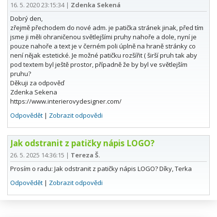
16. 5. 2020 23:15:34
|
Zdenka Sekená
Dobrý den,
zřejmě přechodem do nové adm. je patička stránek jinak, před tím
jsme ji měli ohraničenou světlejšími pruhy nahoře a dole, nyní je
pouze nahoře a text je v černém poli úplně na hraně stránky co
není nějak estetické. Je možné patičku rozšířit ( širší pruh tak aby
pod textem byl ještě prostor, případně že by byl ve světlejším
pruhu?
Děkuji za odpověď
Zdenka Sekena
https://www.interierovydesigner.com/
Odpovědět
|
Zobrazit odpovědi
Jak odstranit z patičky nápis LOGO?
26. 5. 2025 14:36:15
|
Tereza Š.
Prosím o radu: Jak odstranit z patičky nápis LOGO? Díky, Terka
Odpovědět
|
Zobrazit odpovědi