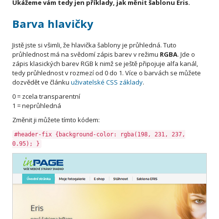
Ukážeme vám tedy jen příklady, jak měnit šablonu Eris.
Barva hlavičky
Jistě jste si všimli, že hlavička šablony je průhledná. Tuto
průhlednost má na svědomí zápis barev v režimu
RGBA
. Jde o
zápis klasických barev RGB k nimž se ještě připojuje alfa kanál,
tedy průhlednost v rozmezí od 0 do 1. Více o barvách se můžete
dozvědět ve článku
uživatelské CSS základy
.
0 = zcela transparentní
1 = neprůhledná
Změnit ji můžete tímto kódem:
#header-fix {background-color: rgba(198, 231, 237,
0.95); }