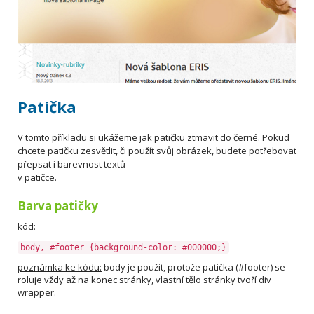
Patička
V tomto příkladu si ukážeme jak patičku ztmavit do černé. Pokud
chcete patičku zesvětlit, či použít svůj obrázek, budete potřebovat
přepsat i barevnost textů
v patičce.
Barva patičky
kód:
body, #footer {background-color: #000000;}
poznámka ke kódu:
body je použit, protože patička (#footer) se
roluje vždy až na konec stránky, vlastní tělo stránky tvoří div
wrapper.