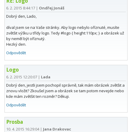
RE: Logo
6. 2. 2015 8:44:17
|
Ondřej Jonáš
Dobrý den, Lado,
díval jsem se na Vaše stránky. Aby logo nebylo oříznuté, musíte
zvětšit výšku u třídy logo. Tedy #logo { height:110px; } a obrázek už
by neměl být oříznutý.
Hezký den.
Odpovědět
Logo
6. 2. 2015 12:20:07
|
Lada
Dobrý den, jestli jsem pochopil správně, tak mám obrázek zvětšit a
znovu vložit? Zkoušel jsem a obrázek se tam potom nevejde nebo
kde mám zvětšit ten rozměr? Děkuji.
Odpovědět
Prosba
10. 4. 2015 16:29:04
|
Jana Drakovac