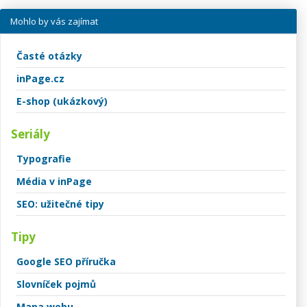
Mohlo by vás zajímat
Časté otázky
inPage.cz
E-shop (ukázkový)
Seriály
Typografie
Média v inPage
SEO: užitečné tipy
Tipy
Google SEO příručka
Slovníček pojmů
Mapa webu