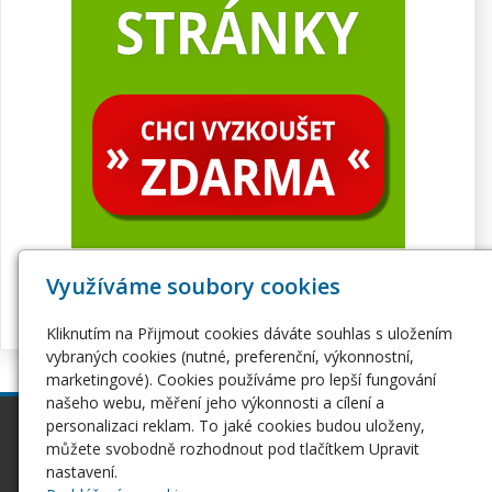
Využíváme soubory cookies
Kliknutím na Přijmout cookies dáváte souhlas s uložením
vybraných cookies (nutné, preferenční, výkonnostní,
marketingové). Cookies používáme pro lepší fungování
našeho webu, měření jeho výkonnosti a cílení a
personalizaci reklam. To jaké cookies budou uloženy,
inPage
Webhosting
můžete svobodně rozhodnout pod tlačítkem Upravit
Webové stránky
Hosting
nastavení.
Pro začátečníky
Serverhosting