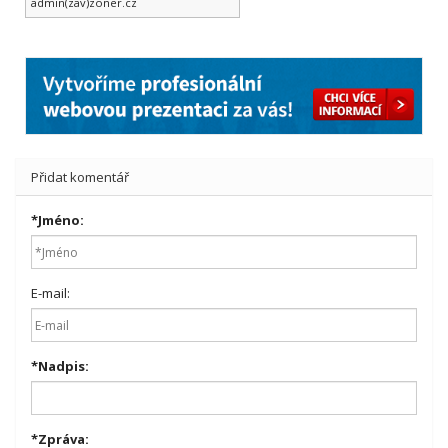
admin(zav)zoner.cz
Přidat komentář
*
Jméno:
E-mail:
*
Nadpis:
*
Zpráva: