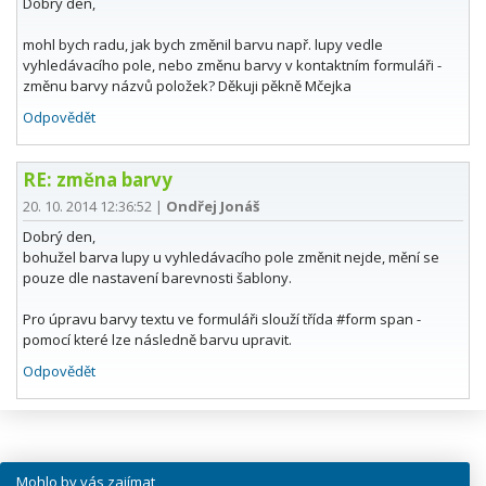
Dobrý den,
mohl bych radu, jak bych změnil barvu např. lupy vedle
vyhledávacího pole, nebo změnu barvy v kontaktním formuláři -
změnu barvy názvů položek? Děkuji pěkně Mčejka
Odpovědět
RE: změna barvy
20. 10. 2014 12:36:52
|
Ondřej Jonáš
Dobrý den,
bohužel barva lupy u vyhledávacího pole změnit nejde, mění se
pouze dle nastavení barevnosti šablony.
Pro úpravu barvy textu ve formuláři slouží třída #form span -
pomocí které lze následně barvu upravit.
Odpovědět
Mohlo by vás zajímat