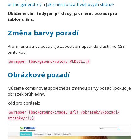
online generátory
a
Jak změnit pozadí webových stránek
.
Ukážeme vám tedy jen příklady, jak měnit pozadí pro
šablonu Eris.
Změna barvy pozadí
Pro změnu barvy pozadí, je zapotřebí napsat do vlastního CSS
tento kód:
#wrapper {background-color: #EDECE1;}
Obrázkové pozadí
Můžeme kombinovat společně se změnou barvy pozadí, pokud je
obrázek průhledný.
kód pro obrázek:
#wrapper {background-image: url("/obrazek/3/pozadi-
stranky/");}