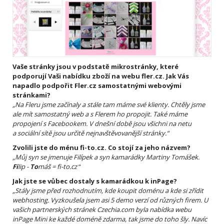
Vaše stránky jsou v podstatě mikrostránky, které
podporují Vaši nabídku zboží na webu fler.cz. Jak Vás
napadlo podpořit Fler.cz
samostatnými webovými
stránkami?
„Na Fleru jsme začínaly a stále tam máme své klienty. Chtěly jsme
ale mít samostatný web a s Flerem ho propojit. Také máme
propojení s Facebookem. V dnešní
době jsou všichni na netu
a sociální sítě jsou určitě nejnavštěvovanější stránky.
“
Zvolili jste do ménu fi-to.cz. Co stojí za jeho názvem?
„Můj syn se jmenuje Filípek a syn kamarádky Martiny Tomášek.
Fi
lip -
To
máš = fi-to.cz
“
Jak jste se vůbec dostaly s kamarádkou k inPage?
„Stály jsme před rozhodnutím, kde koupit doménu a kde si zřídit
webhosting. Vyzkoušela jsem asi 5 demo verzí od různých firem. U
vašich partnerských stránek Czechia.com byla nabídka webu
inPage Mini ke každé doméně zdarma, tak jsme do toho šly. Navíc