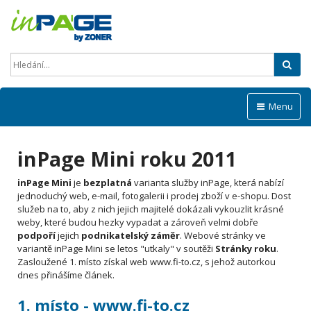
Hled
Menu
inPage Mini roku 2011
inPage Mini
je
bezplatná
varianta služby inPage, která nabízí
jednoduchý web, e-mail, fotogalerii i prodej zboží v e-shopu. Dost
služeb na to, aby z nich jejich majitelé dokázali vykouzlit krásné
weby, které budou hezky vypadat a zároveň velmi dobře
podpoří
jejich
podnikatelský záměr
. Webové stránky ve
variantě inPage Mini se letos "utkaly" v soutěži
Stránky roku
.
Zasloužené 1. místo získal web www.fi-to.cz, s jehož autorkou
dnes přinášíme článek.
1. místo - www.fi-to.cz