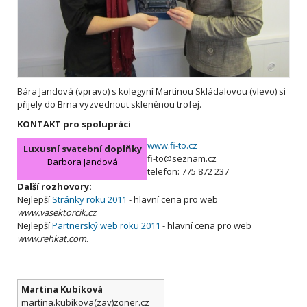
Bára Jandová (vpravo) s kolegyní Martinou Skládalovou (vlevo) si
přijely do Brna vyzvednout skleněnou trofej.
KONTAKT pro spolupráci
www.fi-to.cz
Luxusní svatební doplňky
fi-to@seznam.cz
Barbora Jandová
telefon: 775 872 237
Další rozhovory:
Nejlepší
Stránky roku 2011
- hlavní cena pro web
www.vasektorcik.cz
.
Nejlepší
Partnerský web roku 2011
- hlavní cena pro web
www.rehkat.com
.
Martina Kubíková
martina.kubikova(zav)zoner.cz