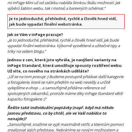
mi inPage Mini už od začátku nabídla širokou škálu možností. Jak
výběrů šablon webu, tak i motivů a barevných schémat.“
Je to jednoduché, přehledné, rychlé a člověk hned vidí,
jak bude vypadat finální webstránka.
Jak se Vám v inPage pracuje?
„Je to jednoduché, přehledné, rychlé a člověk hned vidí, jak bude
vypadat finální webstránka. Výborně vysvětlené a užitečné tipy a
triky na vašem blogu.“
Jednou z cen, které jste vyhrála, je navýšení varianty na
inPage Standard, která umožňuje spousty rozšíření webu.
Už víte, co nového na stránkách uděláte?
„Už se na tom pracuje :) Budeme postupně přidávat další kategorie
a fotogalerie, které se nám předtím na web nevešly a určitě
vylepšíme e-shop ... a samozřejmě přidáme reference od
spokojených zákazníků, protože máme díky inPage Standard větší
kapacitu fotogalerie :)“
Řešíte také individuální poptávky (např. když má někdo
jasnou představu, co by chtěl, ale ve Vaší nabídce to
nenajde)?
„Samozřejmě, snažíme se vyjít maximálně vstříc a klientům pomoci
zrealizovat jejich představy. Nebráníme se novým možnostem a