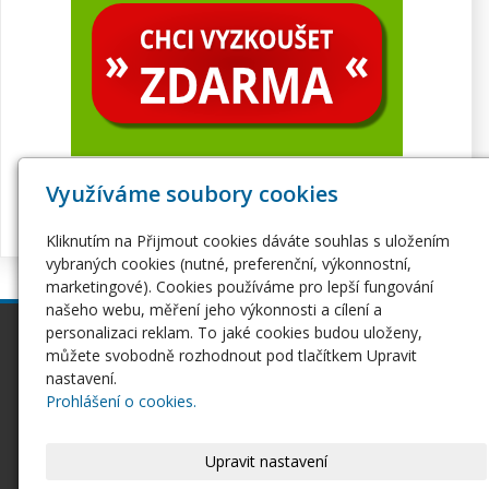
Využíváme soubory cookies
Kliknutím na Přijmout cookies dáváte souhlas s uložením
vybraných cookies (nutné, preferenční, výkonnostní,
marketingové). Cookies používáme pro lepší fungování
našeho webu, měření jeho výkonnosti a cílení a
personalizaci reklam. To jaké cookies budou uloženy,
inPage
Webhosting
můžete svobodně rozhodnout pod tlačítkem Upravit
Webové stránky
Hosting
nastavení.
Pro začátečníky
Serverhosting
Prohlášení o cookies.
Seznámení s inPage
Virtuální servery
E-shop na inPage
SSL certifikáty
Upravit nastavení
Domény
Ostatní