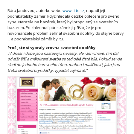
Báru Jandovou, autorku webu
www.fi-to.cz
, napadl její
podnikatelský záměr, když hledala dětské oblečení pro svého
syna. Narazila na bazárek, který byl propojený se svatebním
bazarem. Po zhlédnutí pár stránek jí přišlo, že je pro
novomanžele problém sehnat svatební doplňky do stejné barvy
... a podnikatelský záměr byl tu.
Proč jste si vybraly zrovna svatební doplňky
„V dnešní době jsou nastávající nevěsty, ale i ženichové, čím dál
odvážnější a málokterá svatba se teď dělá čistě bílá. Pokud se vše
sladí do jednoho barevného tónu, mohou i maličkosti, jako jsou
třeba svatební bryndáčky, vypadat zajímavě.“