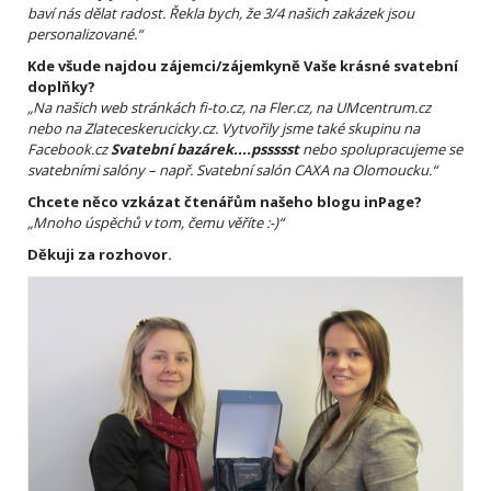
baví nás dělat radost. Řekla bych, že 3/4 našich zakázek jsou
personalizované.“
Kde všude najdou zájemci/zájemkyně Vaše krásné svatební
doplňky?
„Na našich web stránkách fi-to.cz, na Fler.cz, na UMcentrum.cz
nebo na Zlateceskerucicky.cz. Vytvořily jsme také skupinu na
Facebook.cz
Svatební bazárek....pssssst
nebo spolupracujeme se
svatebními salóny – např. Svatební salón CAXA na Olomoucku.“
Chcete něco vzkázat čtenářům našeho blogu inPage?
„Mnoho úspěchů v tom, čemu věříte :-)“
Děkuji za rozhovor.