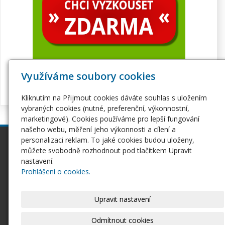
Využíváme soubory cookies
Kliknutím na Přijmout cookies dáváte souhlas s uložením
vybraných cookies (nutné, preferenční, výkonnostní,
marketingové). Cookies používáme pro lepší fungování
našeho webu, měření jeho výkonnosti a cílení a
personalizaci reklam. To jaké cookies budou uloženy,
inPage
Webhosting
můžete svobodně rozhodnout pod tlačítkem Upravit
Webové stránky
Hosting
nastavení.
Pro začátečníky
Serverhosting
Prohlášení o cookies.
Seznámení s inPage
Virtuální servery
E-shop na inPage
SSL certifikáty
Upravit nastavení
Domény
Ostatní
Domény
Odmítnout cookies
Doména CZ