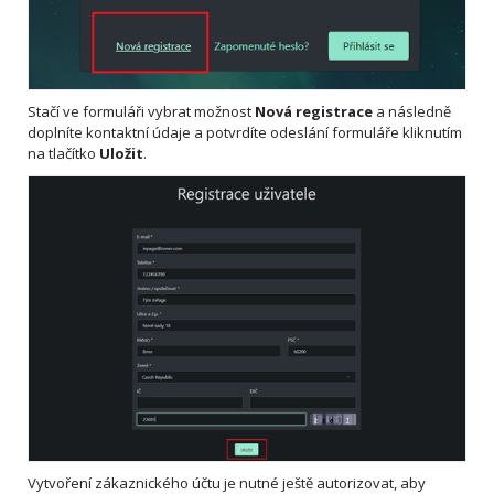
Stačí ve formuláři vybrat možnost
Nová registrace
a následně
doplníte kontaktní údaje a potvrdíte odeslání formuláře kliknutím
na tlačítko
Uložit
.
Vytvoření zákaznického účtu je nutné ještě autorizovat, aby