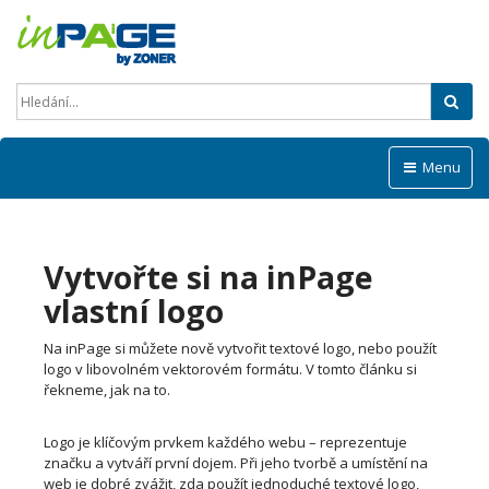
Hled
Menu
Vytvořte si na inPage
vlastní logo
Na inPage si můžete nově vytvořit textové logo, nebo použít
logo v libovolném vektorovém formátu. V tomto článku si
řekneme, jak na to.
Logo je klíčovým prvkem každého webu – reprezentuje
značku a vytváří první dojem. Při jeho tvorbě a umístění na
web je dobré zvážit, zda použít jednoduché textové logo,