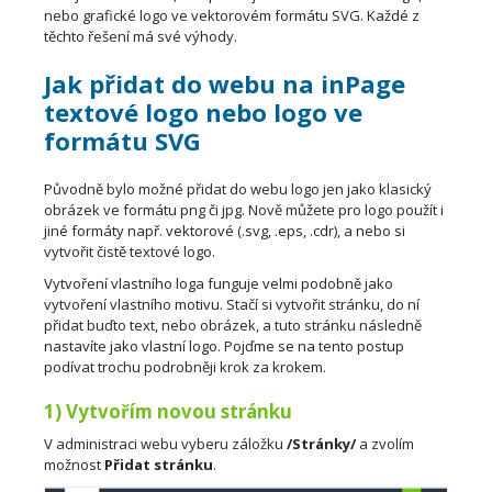
nebo grafické logo ve vektorovém formátu SVG. Každé z
těchto řešení má své výhody.
Jak přidat do webu na inPage
textové logo nebo logo ve
formátu SVG
Původně bylo možné přidat do webu logo jen jako klasický
obrázek ve formátu png či jpg. Nově můžete pro logo použít i
jiné formáty např. vektorové (.svg, .eps, .cdr), a nebo si
vytvořit čistě textové logo.
Vytvoření vlastního loga funguje velmi podobně jako
vytvoření vlastního motivu. Stačí si vytvořit stránku, do ní
přidat buďto text, nebo obrázek, a tuto stránku následně
nastavíte jako vlastní logo. Pojďme se na tento postup
podívat trochu podrobněji krok za krokem.
1) Vytvořím novou stránku
V administraci webu vyberu záložku
/Stránky/
a zvolím
možnost
Přidat stránku
.