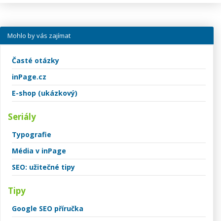
Mohlo by vás zajímat
Časté otázky
inPage.cz
E-shop (ukázkový)
Seriály
Typografie
Média v inPage
SEO: užitečné tipy
Tipy
Google SEO příručka