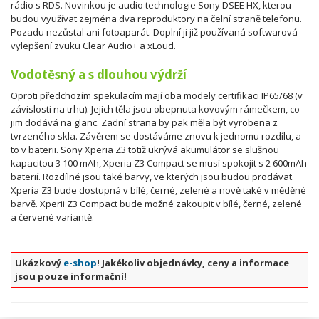
rádio s RDS. Novinkou je audio technologie Sony DSEE HX, kterou
budou využívat zejména dva reproduktory na čelní straně telefonu.
Pozadu nezůstal ani fotoaparát. Doplní ji již používaná softwarová
vylepšení zvuku Clear Audio+ a xLoud.
Vodotěsný a s dlouhou výdrží
Oproti předchozím spekulacím mají oba modely certifikaci IP65/68 (v
závislosti na trhu). Jejich těla jsou obepnuta kovovým rámečkem, co
jim dodává na glanc. Zadní strana by pak měla být vyrobena z
tvrzeného skla. Závěrem se dostáváme znovu k jednomu rozdílu, a
to v baterii. Sony Xperia Z3 totiž ukrývá akumulátor se slušnou
kapacitou 3 100 mAh, Xperia Z3 Compact se musí spokojit s 2 600mAh
baterií. Rozdílné jsou také barvy, ve kterých jsou budou prodávat.
Xperia Z3 bude dostupná v bílé, černé, zelené a nově také v měděné
barvě. Xperii Z3 Compact bude možné zakoupit v bílé, černé, zelené
a červené variantě.
Ukázkový
e-shop
! Jakékoliv objednávky, ceny a informace
jsou pouze informační!