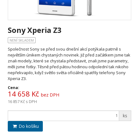
Sony Xperia Z3
NENÍ SKLADEM
Společnost Sony se před svou dnešní akcí potýkala patrně s
největším únikem chystaných novinek. Již před začátkem jsme tak
znali modely, které se chystala představit, znali jsme parametry,
měli jsme fotky. Těsně před pátou hodinou odpolední tak nikoho
nepřekvapilo, když světlo světa oficiálně spatřily telefony
Sony
Xperia Z3.
Cena:
14 658 Kč
bez DPH
16 857 Kč
s DPH
ks
Do košíku