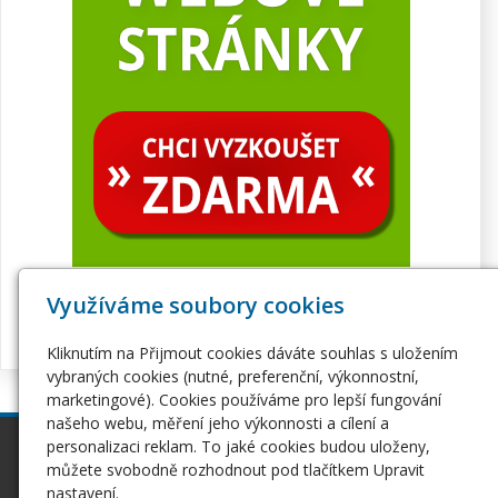
Využíváme soubory cookies
Kliknutím na Přijmout cookies dáváte souhlas s uložením
vybraných cookies (nutné, preferenční, výkonnostní,
marketingové). Cookies používáme pro lepší fungování
našeho webu, měření jeho výkonnosti a cílení a
personalizaci reklam. To jaké cookies budou uloženy,
inPage
Webhosting
můžete svobodně rozhodnout pod tlačítkem Upravit
Webové stránky
Hosting
nastavení.
Pro začátečníky
Serverhosting