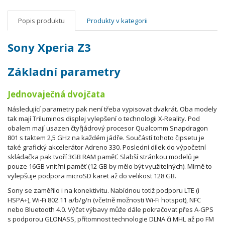
Popis produktu
Produkty v kategorii
Sony Xperia Z3
Základní parametry
Jednovaječná dvojčata
Následující parametry pak není třeba vypisovat dvakrát. Oba modely
tak mají Triluminos displej vylepšení o technologii X-Reality. Pod
obalem mají usazen čtyřjádrový procesor Qualcomm Snapdragon
801 s taktem 2,5 GHz na každém jádře. Součástí tohoto čipsetu je
také grafický akcelerátor Adreno 330. Poslední dílek do výpočetní
skládačka pak tvoří 3GB RAM paměť. Slabší stránkou modelů je
pouze 16GB vnitřní paměť (12 GB by mělo být využitelných). Mírně to
vylepšuje podpora microSD karet až do velikost 128 GB.
S
ony se zaměřilo i na konektivitu. Nabídnou totiž podporu LTE (i
HSPA+), Wi-Fi 802.11 a/b/g/n (včetně možnosti Wi-Fi hotspot), NFC
nebo Bluetooth 4.0. Výčet výbavy může dále pokračovat přes A-GPS
s podporou GLONASS, přítomnost technologie DLNA či MHL až po FM