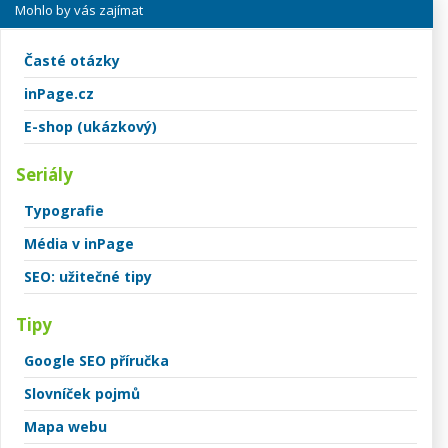
Mohlo by vás zajímat
Časté otázky
inPage.cz
E-shop (ukázkový)
Seriály
Typografie
Média v inPage
SEO: užitečné tipy
Tipy
Google SEO příručka
Slovníček pojmů
Mapa webu