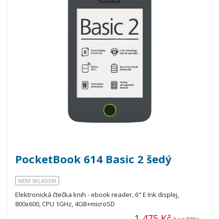
PocketBook 614 Basic 2 šedý
NENÍ SKLADEM
Elektronická čtečka knih - ebook reader, 6" E Ink displej,
800x600, CPU 1GHz, 4GB+microSD
1 475 Kč