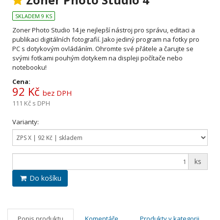
Zoner Photo Studio 4
SKLADEM 9 KS
Zoner Photo Studio 14 je nejlepší nástroj pro správu, editaci a
publikaci digitálních fotografií. Jako jediný program na fotky pro
PC s dotykovým ovládáním.
Ohromte své přátele a čarujte se
svými fotkami pouhým dotykem na displeji počítače nebo
notebooku!
Cena:
92 Kč
bez DPH
111 Kč
s DPH
Varianty:
ks
Do košíku
Popis produktu
Komentáře
Produkty v kategorii