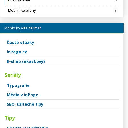
Mobilní telefony
3
Mohlo by vás zajímat
Časté otázky
inPage.cz
E-shop (ukázkový)
Seriály
Typografie
Média v inPage
SEO: užitečné tipy
Tipy