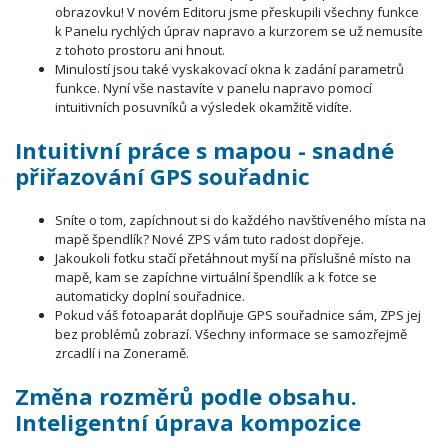
obrazovku! V novém Editoru jsme přeskupili všechny funkce
k Panelu rychlých úprav napravo a kurzorem se už nemusíte
z tohoto prostoru ani hnout.
Minulostí jsou také vyskakovací okna k zadání parametrů
funkce. Nyní vše nastavíte v panelu napravo pomocí
intuitivních posuvníků a výsledek okamžitě vidíte.
Intuitivní práce s mapou - s
nadné
přiřazování GPS souřadnic
Sníte o tom, zapíchnout si do každého navštíveného místa na
mapě špendlík? Nové ZPS vám tuto radost dopřeje.
Jakoukoli fotku stačí přetáhnout myší na příslušné místo na
mapě, kam se zapíchne virtuální špendlík a k fotce se
automaticky doplní souřadnice.
Pokud váš fotoaparát doplňuje GPS souřadnice sám, ZPS jej
bez problémů zobrazí. Všechny informace se samozřejmě
zrcadlí i na Zoneramě.
Změna rozměrů podle obsahu.
Inteligentní úprava kompozice