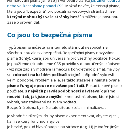
Formátování písma jsme se již věnovali v článku
Jak změnit barvu
nebo velikost písma pomocí CSS
. Možná nevíte, že existují písma,
která jsou "bezpečná" pro použití na webových stránkách,
se
kterými mohou být vaše stránky hezčí
a můžete je posunou
zase o úroveň dál.
Co jsou to bezpečná písma
Typů písem si můžete na internetu stáhnout nespočet, ne
všechna jsou ale tzv bezpečná. Bezpečnými písmy nazýváme
písma (fonty), která jsou univerzální pro všechny počítače. Pokud
je použijeme (zkopírujeme CSS pravidlo s doporučeným zápisem
- viz níže zápis v modrém rámečku u konkrétního písma), měly by
se
zobrazit na každém počítači stejně
- případně vykreslit
velmi podobně. Problém ale je, že takto stažené a nainstalované
písmo funguje pouze na vašem počítači.
Pokud takové písmo
použijete,
s největší pravděpodobností návštěvník písmo
neuvidí tak, jak jste zamýšleli -
nemusí mít písmo, které jste si
vybrali, nainstalované na svém počítači.
Bezpečná písma by měla tuto situaci zcela minimalizovat.
Je vhodné s různými druhy písem experimentovat, abyste zjistili,
kam se který font hodí nejvíce.
Je hezké, pokud hlavní nadpis na stránce (tag H1) je tvořen jiným