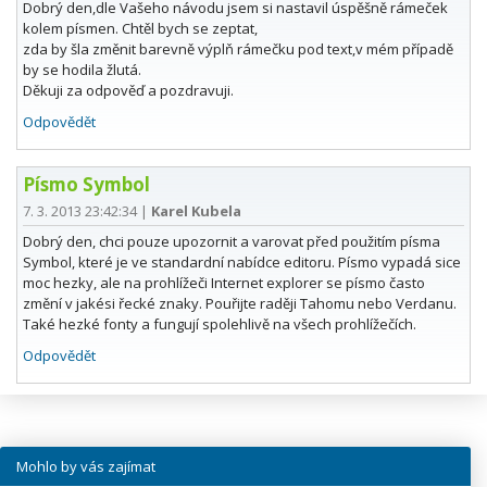
Dobrý den,dle Vašeho návodu jsem si nastavil úspěšně rámeček
kolem písmen. Chtěl bych se zeptat,
zda by šla změnit barevně výplň rámečku pod text,v mém případě
by se hodila žlutá.
Děkuji za odpověď a pozdravuji.
Odpovědět
Písmo Symbol
7. 3. 2013 23:42:34
|
Karel Kubela
Dobrý den, chci pouze upozornit a varovat před použitím písma
Symbol, které je ve standardní nabídce editoru. Písmo vypadá sice
moc hezky, ale na prohlížeči Internet explorer se písmo často
změní v jakési řecké znaky. Pouřijte raději Tahomu nebo Verdanu.
Také hezké fonty a fungují spolehlivě na všech prohlížečích.
Odpovědět
Mohlo by vás zajímat