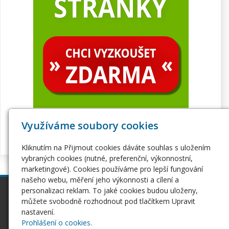
Využíváme soubory cookies
Kliknutím na Přijmout cookies dáváte souhlas s uložením
vybraných cookies (nutné, preferenční, výkonnostní,
marketingové). Cookies používáme pro lepší fungování
našeho webu, měření jeho výkonnosti a cílení a
personalizaci reklam. To jaké cookies budou uloženy,
inPage
Webhosting
můžete svobodně rozhodnout pod tlačítkem Upravit
Webové stránky
Hosting
nastavení.
Pro začátečníky
Serverhosting
Prohlášení o cookies.
Seznámení s inPage
Virtuální servery