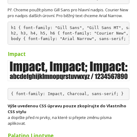
Př. Chceme použít písmo Gill Sans pro hlavní nadpis. Courier New
pro nadpis dalších úrovní. Pro běžný text chceme Arial Narrow.
h1 { font-family: "Gill Sans", "Gill Sans MT", sans
h2, h3, h4, h5, h6 { font-family: "Courier New", Co
body { font-family: "Arial Narrow", sans-serif; } 
Impact
{ font-family: Impact, Charcoal, sans-serif; }
Výše uvedenou CSS úpravu pouze zkopírujte do Vlastního
CSS stylu
a dopište před ni prvky, na které si přejete změnu písma
aplikovat.
Palatino Linotype