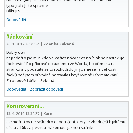
typograf? Je to správně.
Děkuji S
Odpovědět
Řádkování
30. 1. 2017 20:35:34
|
Zdenka Sekená
Dobrý den,
nepodařilo jse mi nikde ve Vašich návodech najít jak se nastavuje
řádkování. Po přípravě dokumentu ve Wordu, ho přenesu na
stránku a v podstatě se to rozhodí do jiných mezer a velikosti
řádků než jsem původně nastavila i když vymažu formátování.
Za odpověď děkuji Sekená
Odpovědět
|
Zobrazit odpovědi
Kontroverzní...
13. 4. 2016 13:39:37
|
Karel
ale možná by nezaškodilo doporučení, který je vhodnější k jakému
účelu ... Dík za pěknou, názornou, jasnou stránku