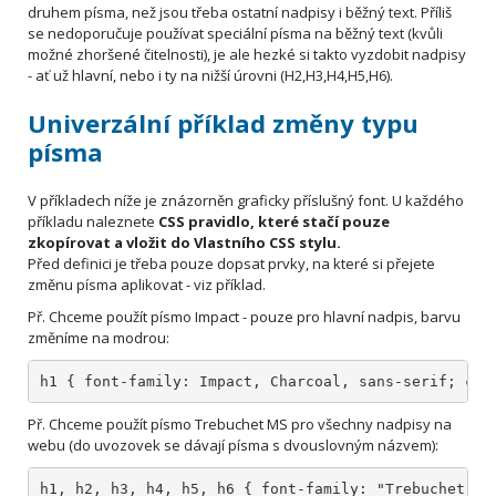
druhem písma, než jsou třeba ostatní nadpisy i běžný text. Příliš
se nedoporučuje používat speciální písma na běžný text (kvůli
možné zhoršené čitelnosti), je ale hezké si takto vyzdobit nadpisy
- ať už hlavní, nebo i ty na nižší úrovni (H2,H3,H4,H5,H6).
Univerzální příklad změny typu
písma
V příkladech níže je znázorněn graficky příslušný font. U každého
příkladu naleznete
CSS pravidlo, které stačí pouze
zkopírovat a vložit do Vlastního CSS stylu.
Před definici je třeba pouze dopsat prvky, na které si přejete
změnu písma aplikovat - viz příklad.
Př. Chceme použít písmo Impact - pouze pro hlavní nadpis, barvu
změníme na modrou:
h1 { font-family: Impact, Charcoal, sans-serif; col
Př. Chceme použít písmo Trebuchet MS pro všechny nadpisy na
webu (do uvozovek se dávají písma s dvouslovným názvem):
h1, h2, h3, h4, h5, h6 { font-family: "Trebuchet MS