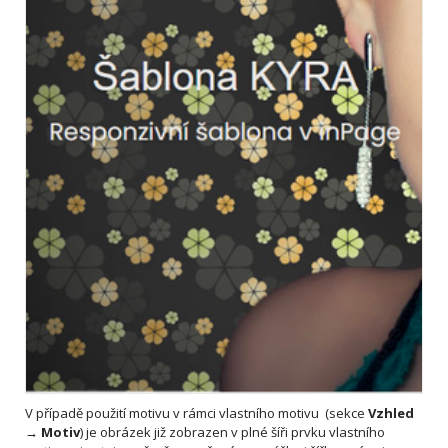
V případě použití motivu v rámci vlastního motivu (sekce
Vzhled
→ Motiv
) je obrázek již zobrazen v plné šíři prvku vlastního