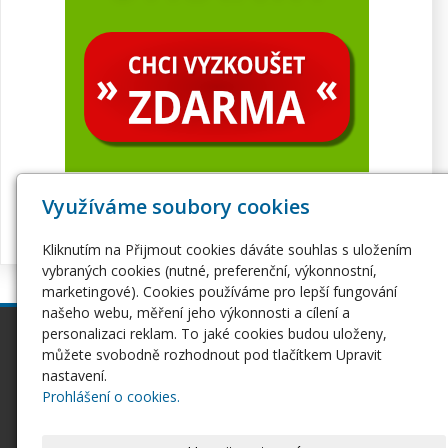
Využíváme soubory cookies
Kliknutím na Přijmout cookies dáváte souhlas s uložením
vybraných cookies (nutné, preferenční, výkonnostní,
marketingové). Cookies používáme pro lepší fungování
našeho webu, měření jeho výkonnosti a cílení a
personalizaci reklam. To jaké cookies budou uloženy,
inPage
Webhosting
můžete svobodně rozhodnout pod tlačítkem Upravit
Webové stránky
Hosting
nastavení.
Pro začátečníky
Serverhosting
Prohlášení o cookies.
Seznámení s inPage
Virtuální servery
E-shop na inPage
SSL certifikáty