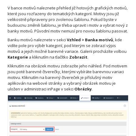
V bance motivů naleznete přehled již hotových grafických motivů,
které jsou rozřazeny do tematických kategorií. Motivy jsou již
velikostně připraveny pro zvolenou šablonu. Pokud byste v
budoucnu změnili šablonu, je třeba upravit i motiv a vybrat nový z
banky motivů. Původní motiv nemusí pro novou šablonu pasovat.
Banku motivů naleznete v sekci
Vzhled > Banka motivů
, kde
vidíte pole pro výběr kategorií, pod kterým se zobrazí výpis
motivů a jejich možné barevné variace. Galerii procházíte volbou
Kategorie
a kliknutím na tlačítko
Zobrazit
.
Kliknutím na obrázek motivu zobrazíte jeho náhled. Pod motivem
jsou poté barevné čtverečky, kterými vybíráte barevnou variaci
motivu. Kliknutím na barevný čtvereček je příslušný motiv
aplikován na webové stránky a vybraný obrázek motivu je
uložen v administraci inPage v sekci
Obrázky
.