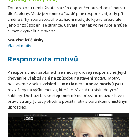
Touto volbou není uživatel vázán doporučenou velikostí motivu
dle šablony. Motiv je v tomto případě plně responzivní, tedy při
změně šířky zobrazovacího zařízení nedojde k jeho ořezu ale
jeho přizpůsobení se stránce. Uživatel má tak volné ruce a může
si motiv vytvořit dle svého.
Související články:
Vlastní motiv
Responzivita motivů
V responzivních šablonách se i motivy chovají responzivně. Jejich
chování je však závislé na způsobu nastavení motivu. Motivy
nastavené v sekci
Vzhled → Motiv
nebo
Banka motivů
jsou
roztaženy na výšku motivu, která je závislá na stylu dotyčné
šablony. Dochází tak ke stejnoměrnému ořezání motivu z levé i
pravé strany. Je tedy vhodné použít motiv s obrázkem umístěným
uprostřed.