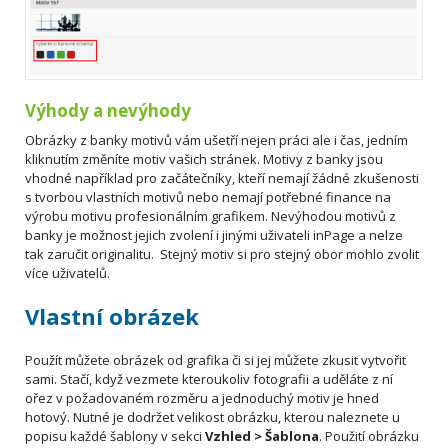
Výhody a nevýhody
Obrázky z banky motivů vám ušetří nejen práci ale i čas, jedním
kliknutím změníte motiv vašich stránek. Motivy z banky jsou
vhodné například pro začátečníky, kteří nemají žádné zkušenosti
s tvorbou vlastních motivů nebo nemají potřebné finance na
výrobu motivu profesionálním grafikem. Nevýhodou motivů z
banky je možnost jejich zvolení i jinými uživateli inPage a nelze
tak zaručit originalitu. Stejný motiv si pro stejný obor mohlo zvolit
více uživatelů.
Vlastní obrázek
Použít můžete obrázek od grafika či si jej můžete zkusit vytvořit
sami. Stačí, když vezmete kteroukoliv fotografii a uděláte z ní
ořez v požadovaném rozměru a jednoduchý motiv je hned
hotový. Nutné je dodržet velikost obrázku, kterou naleznete u
popisu každé šablony v sekci
Vzhled > Šablona
. Použití obrázku