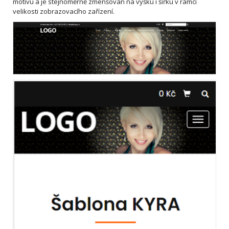
motivu a je stejnoměrně zmenšován na výšku i šířku v rámci
velikosti zobrazovacího zařízení.