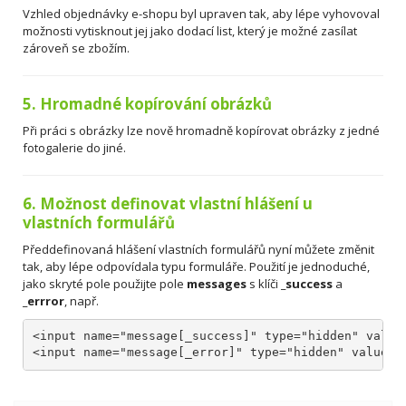
Vzhled objednávky e-shopu byl upraven tak, aby lépe vyhovoval
možnosti vytisknout jej jako dodací list, který je možné zasílat
zároveň se zbožím.
5. Hromadné kopírování obrázků
Při práci s obrázky lze nově hromadně kopírovat obrázky z jedné
fotogalerie do jiné.
6. Možnost definovat vlastní hlášení u
vlastních formulářů
Předdefinovaná hlášení vlastních formulářů nyní můžete změnit
tak, aby lépe odpovídala typu formuláře. Použití je jednoduché,
jako skryté pole použijte pole
messages
s klíči
_success
a
_errror
, např.
<input name="message[_success]" type="hidden" value
<input name="message[_error]" type="hidden" value="