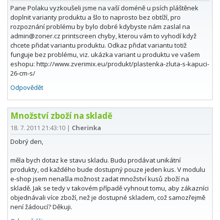
Pane Polaku vyzkoušeli jsme na vaší doméně u psích pláštěnek
doplnit varianty produktu a šlo to naprosto bez obtíží, pro
rozpoznání problému by bylo dobré kdybyste nám zaslal na
admin@zoner.cz printscreen chyby, kterou vám to vyhodí když
chcete přidat variantu produktu. Odkaz přidat variantu totiž
funguje bez problému, viz. ukázka variant u produktu ve vašem
eshopu: http://www.zverimix.eu/produkt/plastenka-zluta-s-kapuci-
26-cm-s/
Odpovědět
Množství zboží na skladě
18. 7. 2011 21:43:10
|
Cherinka
Dobrý den,
měla bych dotaz ke stavu skladu. Budu prodávat unikátní
produkty, od každého bude dostupný pouze jeden kus. V modulu
e-shop jsem nenašla možnost zadat množství kusů zboží na
skladě. Jak se tedy v takovém případě vyhnout tomu, aby zákazníci
objednávali více zboží, než je dostupné skladem, což samozřejmě
není žádoucí? Děkuji.