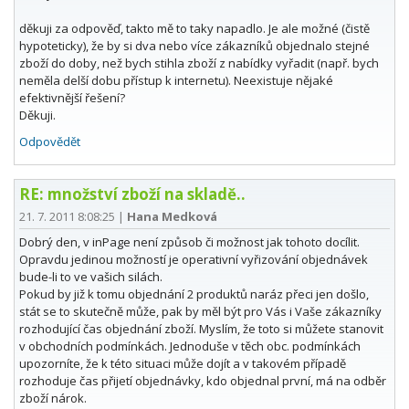
děkuji za odpověď, takto mě to taky napadlo. Je ale možné (čistě
hypoteticky), že by si dva nebo více zákazníků objednalo stejné
zboží do doby, než bych stihla zboží z nabídky vyřadit (např. bych
neměla delší dobu přístup k internetu). Neexistuje nějaké
efektivnější řešení?
Děkuji.
Odpovědět
RE: množství zboží na skladě..
21. 7. 2011 8:08:25
|
Hana Medková
Dobrý den, v inPage není způsob či možnost jak tohoto docílit.
Opravdu jedinou možností je operativní vyřizování objednávek
bude-li to ve vašich silách.
Pokud by již k tomu objednání 2 produktů naráz přeci jen došlo,
stát se to skutečně může, pak by měl být pro Vás i Vaše zákazníky
rozhodující čas objednání zboží. Myslím, že toto si můžete stanovit
v obchodních podmínkách. Jednoduše v těch obc. podmínkách
upozorníte, že k této situaci může dojít a v takovém případě
rozhoduje čas přijetí objednávky, kdo objednal první, má na odběr
zboží nárok.