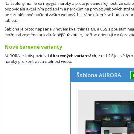
Na šablony máme co nejvyšší nároky a proto je samozřejmostí, že šabl
odpovídala aktuálním potřebám a nárokům na provoz webových stráne
bezproblémové načtení vašich webových stránek, které se budou zobraz
tabletu.
Šablona je proto napsána v novém kvalitním HTML a CSS s použitím nejn
možností zejména pro zkušenější uživatele, kteří se orientují v v úpravá
Nové barevné varianty
AURORA je k dispozici v
16 barevných variantách
, z nichž 8 je světlý
nároky pro kontrast a čitelnost webu.