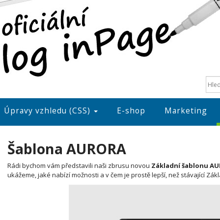
Úpravy vzhledu (CSS)
E-shop
Marketing
Šablona AURORA
Rádi bychom vám představili naši zbrusu novou
Základní šablonu A
ukážeme, jaké nabízí možnosti a v čem je prostě lepší, než stávající Zák