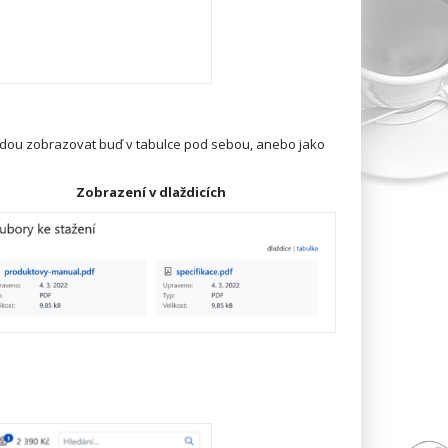
budou zobrazovat buď v tabulce pod sebou, anebo jako
Zobrazení v dlaždicích