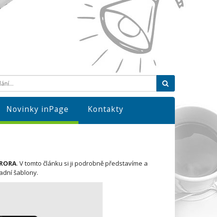
Hledat
Novinky inPage
Kontakty
URORA
. V tomto článku si ji podrobně představíme a
ladní šablony.