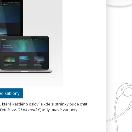
led šablony
 která každého osloví a kde si stránky bude chtít
četně tzv.
"dark modu"
, tedy tmavé varianty.