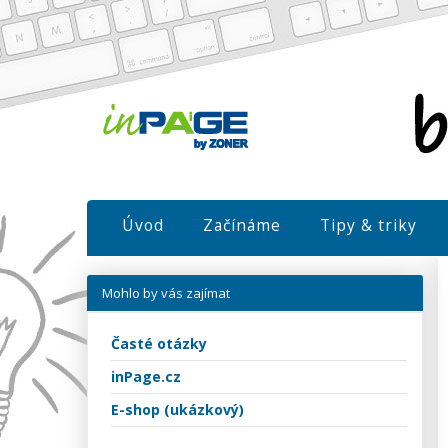
Úvod
Začínáme
Tipy & triky
Mohlo by vás zajímat
Časté otázky
inPage.cz
E-shop (ukázkový)