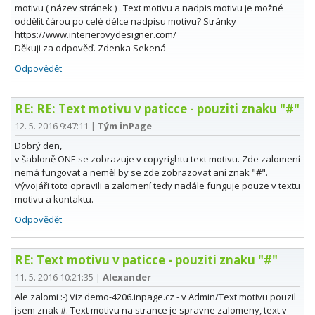
motivu ( název stránek ) . Text motivu a nadpis motivu je možné
oddělit čárou po celé délce nadpisu motivu? Stránky
https://www.interierovydesigner.com/
Děkuji za odpověď. Zdenka Sekená
Odpovědět
RE: RE: Text motivu v paticce - pouziti znaku "#"
12. 5. 2016 9:47:11
|
Tým inPage
Dobrý den,
v šabloně ONE se zobrazuje v copyrightu text motivu. Zde zalomení
nemá fungovat a neměl by se zde zobrazovat ani znak "#".
Vývojáři toto opravili a zalomení tedy nadále funguje pouze v textu
motivu a kontaktu.
Odpovědět
RE: Text motivu v paticce - pouziti znaku "#"
11. 5. 2016 10:21:35
|
Alexander
Ale zalomi :-) Viz demo-4206.inpage.cz - v Admin/Text motivu pouzil
jsem znak #. Text motivu na strance je spravne zalomeny, text v