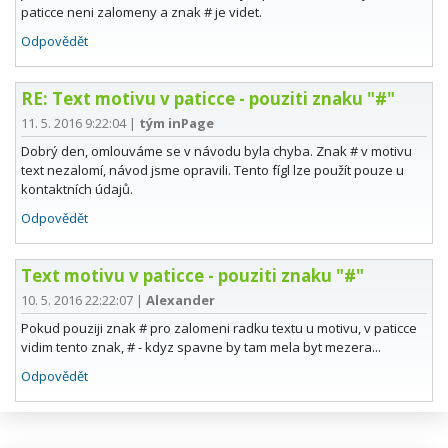
paticce neni zalomeny a znak # je videt.
Odpovědět
RE: Text motivu v paticce - pouziti znaku "#"
11. 5. 2016 9:22:04
|
tým inPage
Dobrý den, omlouváme se v návodu byla chyba. Znak # v motivu
text nezalomí, návod jsme opravili. Tento fígl lze použít pouze u
kontaktních údajů.
Odpovědět
Text motivu v paticce - pouziti znaku "#"
10. 5. 2016 22:22:07
|
Alexander
Pokud pouziji znak # pro zalomeni radku textu u motivu, v paticce
vidim tento znak, # - kdyz spavne by tam mela byt mezera...
Odpovědět