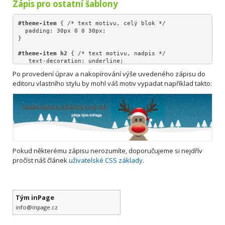
}
Zápis pro ostatní šablony
#motto-text p
 { /* text motivu, popis */
   font-weight: 700;
#theme-item
 { /* text motivu, celý blok */

   font-size: 20px;
  padding: 30px 0 0 30px;
  padding-left: 260px;
}
  color: white;
}
#theme-item h2
 { /* text motivu, nadpis */
   text-decoration: underline;
   color: #4E382C;
Po provedení úprav a nakopírování výše uvedeného zápisu do
}
editoru vlastního stylu by mohl váš motiv vypadat například takto:
#theme-item p
 { /* text motivu, popis */
   font-weight: 700;
   font-size: 20px;
  padding-left: 260px;
  color: white;
}
Pokud některému zápisu nerozumíte, doporučujeme si nejdřív
pročíst náš článek
uživatelské CSS základy
.
Tým inPage
info@inpage.cz