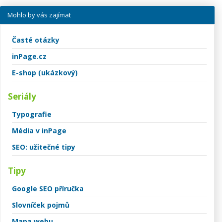
Mohlo by vás zajímat
Časté otázky
inPage.cz
E-shop (ukázkový)
Seriály
Typografie
Média v inPage
SEO: užitečné tipy
Tipy
Google SEO příručka
Slovníček pojmů
Mapa webu