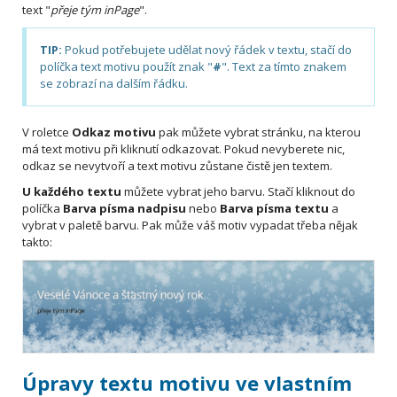
text "
přeje tým inPage
".
TIP:
Pokud potřebujete udělat nový řádek v textu, stačí do
políčka text motivu použít znak "
#
". Text za tímto znakem
se zobrazí na dalším řádku.
V roletce
Odkaz motivu
pak můžete vybrat stránku, na kterou
má text motivu při kliknutí odkazovat. Pokud nevyberete nic,
odkaz se nevytvoří a text motivu zůstane čistě jen textem.
U každého textu
můžete vybrat jeho barvu. Stačí kliknout do
políčka
Barva písma nadpisu
nebo
Barva písma textu
a
vybrat v paletě barvu. Pak může váš motiv vypadat třeba nějak
takto:
Úpravy textu motivu ve vlastním