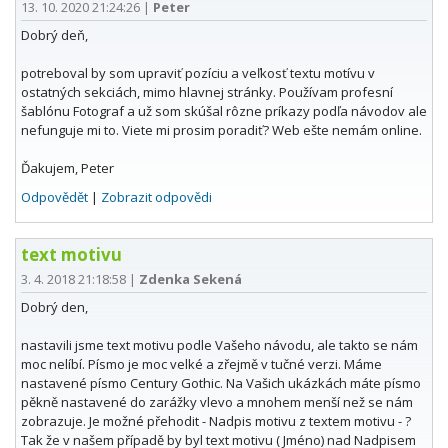
13. 10. 2020 21:24:26
|
Peter
Dobrý deň,
potreboval by som upraviť pozíciu a veľkosť textu motívu v
ostatných sekciách, mimo hlavnej stránky. Používam profesní
šablónu Fotograf a už som skúšal rôzne príkazy podľa návodov ale
nefunguje mi to. Viete mi prosim poradiť? Web ešte nemám online.
Ďakujem, Peter
Odpovědět
|
Zobrazit odpovědi
text motivu
3. 4. 2018 21:18:58
|
Zdenka Sekená
Dobrý den,
nastavili jsme text motivu podle Vašeho návodu, ale takto se nám
moc nelíbí. Písmo je moc velké a zřejmě v tučné verzi. Máme
nastavené písmo Century Gothic. Na Vašich ukázkách máte písmo
pěkně nastavené do zarážky vlevo a mnohem menší než se nám
zobrazuje. Je možné přehodit - Nadpis motivu z textem motivu - ?
Tak že v našem případě by byl text motivu ( Jméno) nad Nadpisem