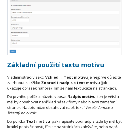
Základní použití textu motivu
V administraci v sekci
Vzhled → Text motivu
je nejprve důležité
zatrhnout zatržítko
Zobrazit nadpis a text motivu
(jak
ukazuje obrázek nahoře). Tím se nám text ukáže na stránkách.
Do prvního políčka můžete vepsat
Nadpis motivu
, ten je větší a
měl by obsahovat například název firmy nebo hlavní zaměření
stránek. Nadpis může obsahovat např. text "
Veselé Vánoce a
šťastný nový rok
".
Do políčka
Text motivu
pak napíšete podnadpis. Zde by měl být
krátký popis činnosti, čím se na stránkách zabýváte, nebo např.