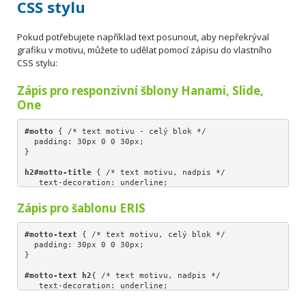
CSS stylu
Pokud potřebujete například text posunout, aby nepřekrýval
grafiku v motivu, můžete to udělat pomocí zápisu do vlastního
CSS stylu:
Zápis pro responzivní šblony Hanami, Slide,
One
#motto
 { /* text motivu - celý blok */

  padding: 30px 0 0 30px;
}
h2#motto-title
 { /* text motivu, nadpis */
   text-decoration: underline;
   color: #4E382C;
}
Zápis pro šablonu ERIS
p#motto-text 
{ /* text motivu - popis */
   font-weight: 700;
#motto-text
 { /* text motivu, celý blok */

   font-size: 20px;
  padding: 30px 0 0 30px;
  padding-left: 260px;
}
  color: white;
}
#motto-text
h2
{ /* text motivu, nadpis */
   text-decoration: underline;
   color: #4E382C;