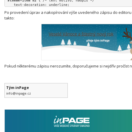
}
#theme-item h2
 { /* text motivu, nadpis */
   text-decoration: underline;
   color: #4E382C;
Po provedení úprav a nakopírování výše uvedeného zápisu do editoru v
}
takto:
#theme-item p
 { /* text motivu, popis */
   font-weight: 700;
   font-size: 20px;
  padding-left: 260px;
  color: white;
}
Pokud některému zápisu nerozumíte, doporučujeme si nejdřív pročíst 
Tým inPage
info@inpage.cz