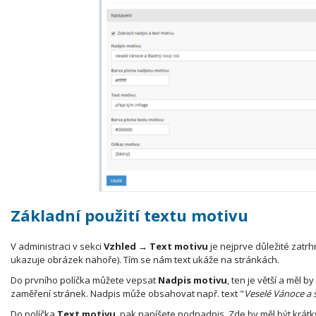
Základní použití textu motivu
V administraci v sekci
Vzhled → Text motivu
je nejprve důležité zatrh
ukazuje obrázek nahoře). Tím se nám text ukáže na stránkách.
Do prvního políčka můžete vepsat
Nadpis motivu
, ten je větší a měl
zaměření stránek. Nadpis může obsahovat např. text "
Veselé Vánoce a 
Do políčka
Text motivu
pak napíšete podnadpis. Zde by měl být krátký