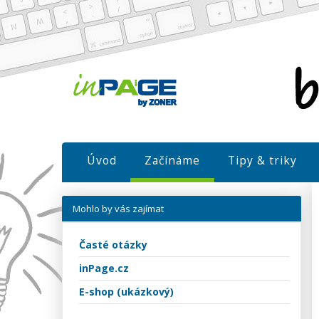
Úvod
Začínáme
Tipy & triky
Mohlo by vás zajímat
Časté otázky
inPage.cz
E-shop (ukázkový)