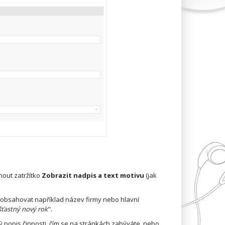
nout zatržítko
Zobrazit nadpis a text motivu
(jak
 by obsahovat například název firmy nebo hlavní
šťastný nový rok
".
 popis činnosti, čím se na stránkách zabýváte, nebo