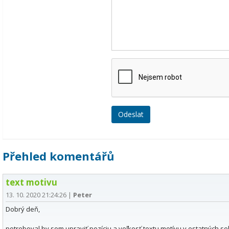
Přehled komentářů
text motivu
13. 10. 2020 21:24:26
|
Peter
Dobrý deň,
potreboval by som upraviť pozíciu a veľkosť textu motívu v ostatných s