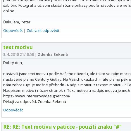
šablónu Fotograf a už som skúšal rôzne príkazy podľa návodov ale nefu
online.
Ďakujem, Peter
Odpovědět
|
Zobrazit odpovědi
text motivu
3. 4. 2018 21:18:58
|
Zdenka Sekená
Dobrý den,
nastavili jsme text motivu podle Vašeho návodu, ale takto se nám moc ne
nastavené písmo Century Gothic. Na Vašich ukázkách máte písmo pěkn
nám zobrazuje. Je možné přehodit - Nadpis motivu z textem motivu - ? Ta
Nadpisem motivu ( název stránek ) . Text motivu a nadpis motivu je mož
https://www.interierovydesigner.com/
Děkuji za odpověď. Zdenka Sekená
Odpovědět
RE: RE: Text motivu v paticce - pouziti znaku "#"