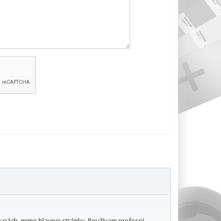
ekciách, mimo hlavnej stránky. Používam profesní