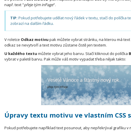
např. text "
přeje tým inPage
".
TIP:
Pokud potřebujete udělat nový řádek v textu, stačí do políčka te
zobrazí na dalším řádku.
V roletce
Odkaz motivu
pak můžete vybrat stránku, na kterou má text 
odkaz se nevytvoří a text motivu zůstane čistě jen textem.
U každého textu
můžete vybrat jeho barvu. Stačí kliknout do políčka
B
vybrat v paletě barvu. Pak může váš motiv vypadat třeba nějak takto:
Úpravy textu motivu ve vlastním CSS s
Pokud potřebujete například text posunout, aby nepřekrýval grafiku v 