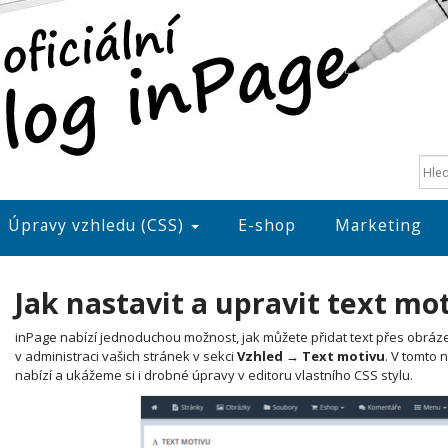
Úpravy vzhledu (CSS)
E-shop
Marketing
Jak nastavit a upravit text mo
inPage nabízí jednoduchou možnost, jak můžete přidat text přes obráz
v administraci vašich stránek v sekci
Vzhled → Text motivu
. V tomto 
nabízí a ukážeme si i drobné úpravy v editoru vlastního CSS stylu.