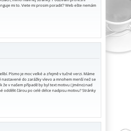
nguje mi to. Viete mi prosim poradiť? Web ešte nemám
líbí. Písmo je moc velké a zřejmě v tučné verzi. Máme
ě nastavené do zarážky vlevo a mnohem menší než se
k že v našem případě by byl text motivu ( Jméno) nad
né oddělit čárou po celé délce nadpisu motivu? Stránky