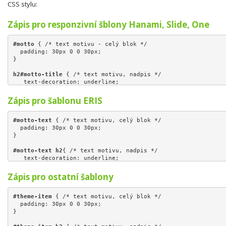
CSS stylu:
Zápis pro responzivní šblony Hanami, Slide, One
#motto
 { /* text motivu - celý blok */

  padding: 30px 0 0 30px;
}
h2#motto-title
 { /* text motivu, nadpis */
   text-decoration: underline;
   color: #4E382C;
}
Zápis pro šablonu ERIS
p#motto-text 
{ /* text motivu - popis */
   font-weight: 700;
#motto-text
 { /* text motivu, celý blok */

   font-size: 20px;
  padding: 30px 0 0 30px;
  padding-left: 260px;
}
  color: white;
}
#motto-text
h2
{ /* text motivu, nadpis */
   text-decoration: underline;
   color: #4E382C;
}
Zápis pro ostatní šablony
#motto-text p
 { /* text motivu, popis */
   font-weight: 700;
#theme-item
 { /* text motivu, celý blok */

   font-size: 20px;
  padding: 30px 0 0 30px;
  padding-left: 260px;
}
  color: white;