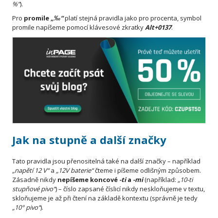
%“
).
Pro
promile
„‰“
platí stejná pravidla jako pro procenta, symbol
promile napíšeme pomocí klávesové zkratky
Alt+0137
.
Jak na stupně a další značky
Tato pravidla jsou přenositelná také na další značky – například
„napětí 12 V“
a
„12V baterie“
čteme i píšeme odlišným způsobem.
Zásadně nikdy
nepíšeme koncové
-ti
a
-mi
(například:
„10-ti
stupňové pivo“
) – číslo zapsané číslicí nikdy neskloňujeme v textu,
skloňujeme je až při čtení na základě kontextu (správně je tedy
„10° pivo“
).