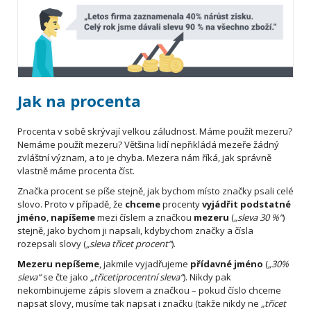
Jak na procenta
Procenta v sobě skrývají velkou záludnost. Máme použít mezeru?
Nemáme použít mezeru? Většina lidí nepřikládá mezeře žádný
zvláštní význam, a to je chyba. Mezera nám říká, jak správně
vlastně máme procenta číst.
Značka procent se píše stejně, jak bychom místo značky psali celé
slovo. Proto v případě, že
chceme
procenty
vyjádřit podstatné
jméno
,
napíšeme
mezi číslem a značkou
mezeru
(
„sleva 30 %“
)
stejně, jako bychom ji napsali, kdybychom značky a čísla
rozepsali slovy (
„sleva třicet procent“
).
Mezeru nepíšeme
, jakmile vyjadřujeme
přídavné jméno
(
„30%
sleva“
se čte jako
„třicetiprocentní sleva“
). Nikdy pak
nekombinujeme zápis slovem a značkou – pokud číslo chceme
napsat slovy, musíme tak napsat i značku (takže nikdy ne
„třicet