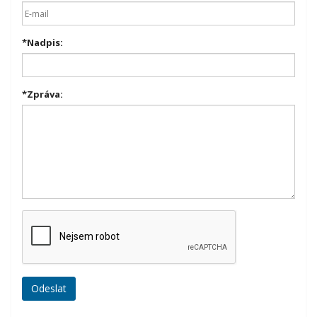
*
Nadpis:
*
Zpráva: