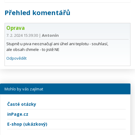
Přehled komentářů
Oprava
7. 2. 2024 15:39:30
|
Antonín
Stupně u piva neoznačují ani úhel ani teplotu - souhlasí,
ale obsah chmele - to jistě NE
Odpovědět
Mohlo by vás zajímat
Časté otázky
inPage.cz
E-shop (ukázkový)