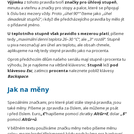
Výjimku
z tohoto pravidla tvoří
značky pro úhlový stupeň
,
minutu a vteřinu a značky pro stopy a palce, které se připojují
k číslu bez mezery vždy. Proto
„úhel 90°“
čteme jako
„úhel
devadesát stupňů“
, i když dle předcházejícího pravidla by mělo jít
o přídavné jméno.
U teplotního stupně však pravidlo s mezerou platí
, píšeme
tedy
„maximální denní teplota 26–30 °C“
, ale
„3° rozdíl“
. Stupně
u piva neoznačují ani úhel ani teplotu, ale obsah chmele,
aplikujeme na něj tedy stejné pravidlo jako na procenta.
Oproti předchozím dílům našeho seriálu mají stupně i procenta tu
výhodu, že je najdeme na většině klávesnic.
Stupně
leží
pod
klávesou
Esc
, zatímco
procenta
naleznete poblíž klávesy
Backspace
.
Jak na měny
Speciálními značkami, pro které platí stále stejná pravidla, jsou
také měny. Píšeme je zpravidla za číslem, ale můžeme je psát
i před číslem. Euro
„€“
napíšeme pomocí zkratky
AltGr+E
, dolar
„$“
pomocí
AltGr+ů
.
V běžném textu používáme značku měny nebo píšeme měnu
celou, mezinárodní třípísmenné kódy necháváme pro bankovní