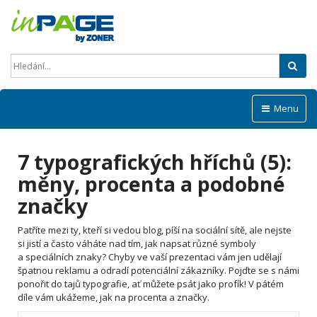
Hled
Menu
7 typografických hříchů (5):
měny, procenta a podobné
značky
Patříte mezi ty, kteří si vedou blog, píší na sociální sítě, ale nejste
si jistí a často váháte nad tím, jak napsat různé symboly
a speciálních znaky? Chyby ve vaší prezentaci vám jen udělají
špatnou reklamu a odradí potenciální zákazníky. Pojďte se s námi
ponořit do tajů typografie, ať můžete psát jako profík! V pátém
díle vám ukážeme, jak na procenta a značky.