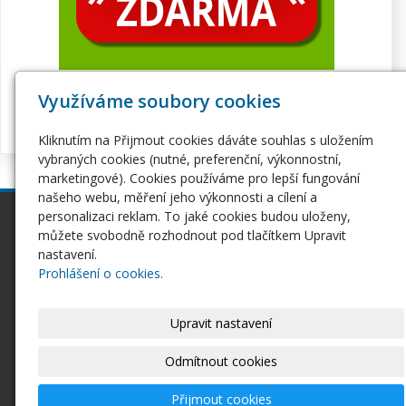
Využíváme soubory cookies
Kliknutím na Přijmout cookies dáváte souhlas s uložením
vybraných cookies (nutné, preferenční, výkonnostní,
marketingové). Cookies používáme pro lepší fungování
našeho webu, měření jeho výkonnosti a cílení a
personalizaci reklam. To jaké cookies budou uloženy,
inPage
Webhosting
můžete svobodně rozhodnout pod tlačítkem Upravit
Webové stránky
Hosting
nastavení.
Pro začátečníky
Serverhosting
Prohlášení o cookies.
Seznámení s inPage
Virtuální servery
E-shop na inPage
SSL certifikáty
Upravit nastavení
Domény
Ostatní
Domény
Odmítnout cookies
Doména CZ
Doména EU
Přijmout cookies
Domény COM