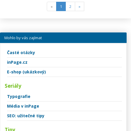
(current)
«
1
2
»
Mohlo by vás zajímat
Časté otázky
inPage.cz
E-shop (ukázkový)
Seriály
Typografie
Média v inPage
SEO: užitečné tipy
Tipy