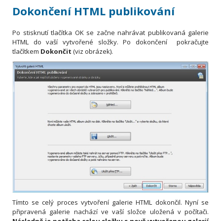
Dokončení HTML publikování
Po stisknutí tlačítka OK se začne nahrávat publikovaná galerie
HTML do vaší vytvořené složky. Po dokončení pokračujte
tlačítkem
Dokončit
(viz obrázek).
Tímto se celý proces vytvoření galerie HTML dokončil. Nyní se
připravená galerie nachází ve vaší složce uložená v počítači.
Následně je potřeba celou složku s nově vytvořenou galerií