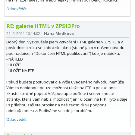
na FTP. Lze nalézt na webu nějaký jiný návod? Děkuji Kocmich
Odpovědět
RE: galerie HTML v ZPS13Pro
21. 9. 2011 10:14:02
|
Hana Medkova
Dobrý den, vyzkoušela jsem vytvoření HTML galerie v ZPS 13 a v
posledním kroku se zobrazilo okno (stejné jako v našem návodu
pod nadpisem "Dokončení HTML publikování") kde je nabídka:
- NÁHLED
- ULOŽIT
- ULOŽIT NA FTP
Pokud budete postupovat dle výše uvedeného návodu, nemůže
Vám to nabídnout pouze možnost uložit na FTP a pokud ano,
zkuste stručně popsat Váš postup a pošlete i screenshot té
stránky, která vám nabízí možnost "jen" uložení na FTP. Tyto údaje
i s přílohou zašlete prosím na naši technickou podporu
admin@zoner.cz. Podíváme se kde je problém.
Odpovědět