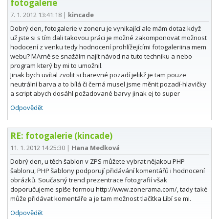
fotogalerie
7. 1. 2012 13:41:18
|
kincade
Dobrý den, fotogalerie v zoneru je vynikající ale mám dotaz když
už jste si s tím dali takovou práci je možné zakomponovat možnost
hodocení z venku tedy hodnocení prohlížejícími fotogaleriina mem
webu? MArně se snažáím najít návod na tuto techniku a nebo
program který by mi to umožnil.
Jinak bych uvítal zvolit si barevné pozadí jelikž je tam pouze
neutrální barva a to bílá či černá musel jsme měnit pozadí-hlavičky
a script abych dosáhl požadované barvy jinak ej to super
Odpovědět
RE: fotogalerie (kincade)
11. 1. 2012 14:25:30
|
Hana Medková
Dobrý den, u těch šablon v ZPS můžete vybrat nějakou PHP
šablonu, PHP šablony podporují přidávání komentářů i hodnocení
obrázků. Současný trend prezentrace fotografií však
doporučujeme spíše formou http://www.zonerama.com/, tady také
může přidávat komentáře a je tam možnost tlačítka Líbí se mi.
Odpovědět