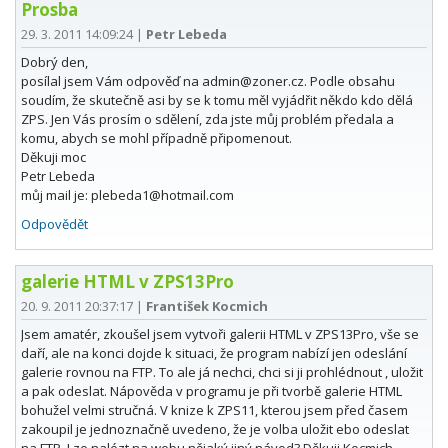
Prosba
29. 3. 2011 14:09:24
|
Petr Lebeda
Dobrý den,
posílal jsem Vám odpověď na admin@zoner.cz. Podle obsahu
soudím, že skutečně asi by se k tomu měl vyjádřit někdo kdo dělá
ZPS. Jen Vás prosím o sdělení, zda jste můj problém předala a
komu, abych se mohl případně připomenout.
Děkuji moc
Petr Lebeda
můj mail je: plebeda1@hotmail.com
Odpovědět
galerie HTML v ZPS13Pro
20. 9. 2011 20:37:17
|
František Kocmich
Jsem amatér, zkoušel jsem vytvoři galerii HTML v ZPS13Pro, vše se
daří, ale na konci dojde k situaci, že program nabízí jen odeslání
galerie rovnou na FTP. To ale já nechci, chci si ji prohlédnout , uložit
a pak odeslat. Nápověda v programu je při tvorbě galerie HTML
bohužel velmi stručná. V knize k ZPS11, kterou jsem před časem
zakoupil je jednoznačně uvedeno, že je volba uložit ebo odeslat