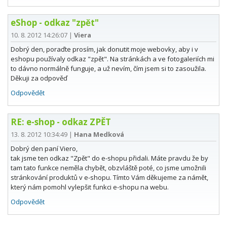
eShop - odkaz "zpět"
10. 8. 2012 14:26:07
|
Viera
Dobrý den, poraďte prosím, jak donutit moje webovky, aby i v
eshopu používaly odkaz "zpět". Na stránkách a ve fotogaleriích mi
to dávno normálně funguje, a už nevím, čím jsem si to zasoužila.
Děkuji za odpověď
Odpovědět
RE: e-shop - odkaz ZPĚT
13. 8. 2012 10:34:49
|
Hana Medková
Dobrý den paní Viero,
tak jsme ten odkaz "Zpět" do e-shopu přidali. Máte pravdu že by
tam tato funkce neměla chybět, obzvláště poté, co jsme umožnili
stránkování produktů v e-shopu. Tímto Vám děkujeme za námět,
který nám pomohl vylepšit funkci e-shopu na webu.
Odpovědět