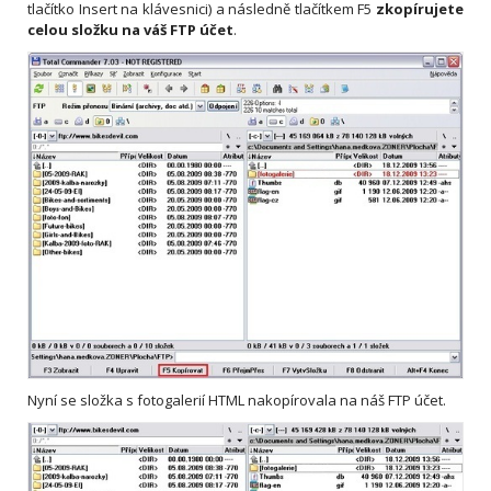
tlačítko Insert na klávesnici) a následně tlačítkem F5
zkopírujete
celou složku na váš FTP účet
.
Nyní se složka s fotogalerií HTML nakopírovala na náš FTP účet.