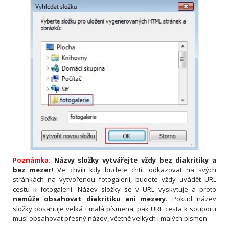
Poznámka:
Názvy složky vytvářejte vždy bez diakritiky a
bez mezer!
Ve chvíli kdy budete chtít odkazovat na svých
stránkách na vytvořenou fotogalerii, budete vždy uvádět URL
cestu k fotogalerii. Název složky se v URL vyskytuje a proto
nemůže obsahovat diakritiku ani mezery
. Pokud název
složky obsahuje velká i malá písmena, pak URL cesta k souboru
musí obsahovat přesný název, včetně velkých i malých písmen.