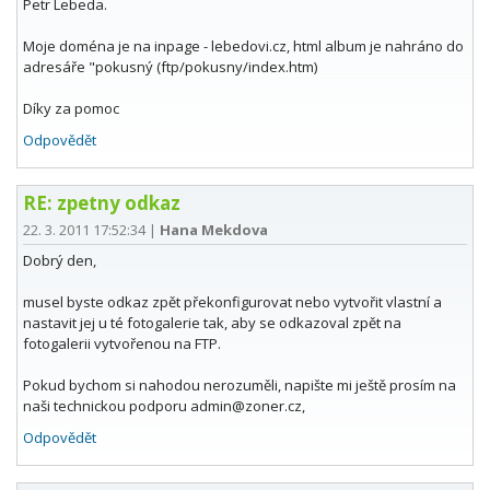
Petr Lebeda.
Moje doména je na inpage - lebedovi.cz, html album je nahráno do
adresáře "pokusný (ftp/pokusny/index.htm)
Díky za pomoc
Odpovědět
RE: zpetny odkaz
22. 3. 2011 17:52:34
|
Hana Mekdova
Dobrý den,
musel byste odkaz zpět překonfigurovat nebo vytvořit vlastní a
nastavit jej u té fotogalerie tak, aby se odkazoval zpět na
fotogalerii vytvořenou na FTP.
Pokud bychom si nahodou nerozuměli, napište mi ještě prosím na
naši technickou podporu admin@zoner.cz,
Odpovědět