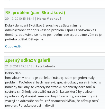
RE: problém (paní Skotáková)
29. 12. 2010 15:14:44
|
Hana Medková
Dobrý den paní Skotáková, prosíme zašlete nám na
admin@zoner.cz popis vašeho problému spolu s názvem Vaší
domény, podíváme se na to po novém roce a poradíme Vám co je
potřeba udělat. Děkujeme.
Odpovědět
Zpětný odkaz v galerii
21. 3. 2011 17:58:18
|
Petr Lebeda
Dobrý den,
html album v ZPS 13 je perfektní nástroj. Mám jen jeden malý
problém. Potřeboval bych nastavit zpětné odkazy na stránkách s
náhledy tak, aby se vracely na stránku s náhledy adresářů a u
stránky s náhledy adresářů na strán ku, ze které bylo album
vyvoláno.. Vyzkoušel jsem všechny tři varianty, ale všechny mě
vracejí do adresáře na ftp, což znamená hlášku, že přístup není
povolen. Poraďte porosím, děkuji