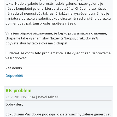
textu, Nadpis galerie je prostě nadpis galerie, název galerie je
název kompletní galerie, kterou si vytváříte. Chápeme, že název
náhledu už nemusí býti tak jasný, takže na vysvětlenou, náhled je
miniatura obrázku v galerii, pokud chcete náhled určitého obrázku
pojmenovat, pak tam prostě napíšete název.
V našem případě přiznáváme, že logiku programátora chápeme,
chápeme také význam slov Název či Nadpis, prakticky 99%
obyvatelstva by tato slova mělo chápat.
Budete-li se chtít k této problematice ještě vyjádřit, rádi si pročteme
vaši odpověď.
Váš admin
Odpovědět
RE: problem
22. 7. 2010 15:56:34
|
Pavel Minář
Dobrý den,
pokud jsem Vás dobře pochopil, chcete všechny galerie generovat