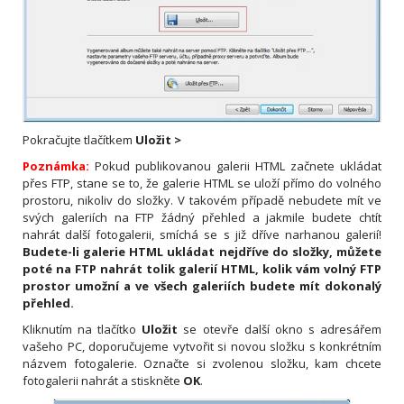
Pokračujte tlačítkem
Uložit
>
Poznámka:
Pokud publikovanou galerii HTML začnete ukládat
přes FTP, stane se to, že galerie HTML se uloží přímo do volného
prostoru, nikoliv do složky. V takovém případě nebudete mít ve
svých galeriích na FTP žádný přehled a jakmile budete chtít
nahrát další fotogalerii, smíchá se s již dříve narhanou galerií!
Budete-li galerie HTML ukládat nejdříve do složky, můžete
poté na FTP nahrát tolik galerií HTML, kolik vám volný FTP
prostor umožní a ve všech galeriích budete mít dokonalý
přehled.
Kliknutím na tlačítko
Uložit
se otevře další okno s adresářem
vašeho PC, doporučujeme vytvořit si novou složku s konkrétním
názvem fotogalerie. Označte si zvolenou složku, kam chcete
fotogalerii nahrát a stiskněte
OK
.