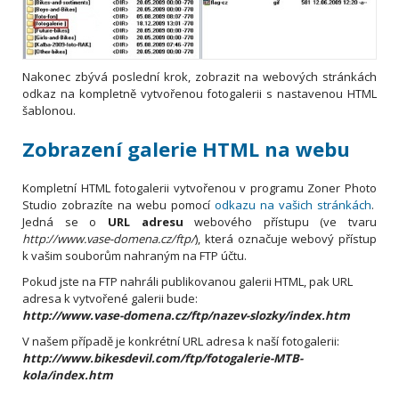
Nakonec zbývá poslední krok, zobrazit na webových stránkách
odkaz na kompletně vytvořenou fotogalerii s nastavenou HTML
šablonou.
Zobrazení galerie HTML na webu
Kompletní HTML fotogalerii vytvořenou v programu Zoner Photo
Studio zobrazíte na webu pomocí
odkazu na vašich stránkách
.
Jedná se o
URL adresu
webového přístupu (ve tvaru
http://www.vase-domena.cz/ftp/
), která označuje webový přístup
k vašim souborům nahraným na FTP účtu.
Pokud jste na FTP nahráli publikovanou galerii HTML, pak URL
adresa k vytvořené galerii bude:
http://www.vase-domena.cz/ftp/nazev-slozky/index.htm
V našem případě je konkrétní URL adresa k naší fotogalerii:
http://www.bikesdevil.com/ftp/fotogalerie-MTB-
kola/index.htm