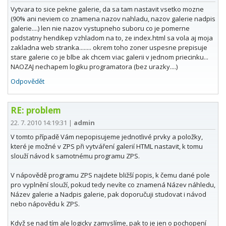
Vytvara to sice pekne galerie, da sa tam nastavit vsetko mozne
(90% ani neviem co znamena nazov nahladu, nazov galerie nadpis
galerie....) len nie nazov vystupneho suboru co je pomerne
podstatny hendikep vzhladom na to, ze index.html sa vola aj moja
zakladna web stranka........ okrem toho zoner uspesne prepisuje
stare galerie co je blbe ak chcem viac galerii v jednom priecinku...
NAOZAJ nechapem logiku programatora (bez urazky....)
Odpovědět
RE: problem
22. 7. 2010 14:19:31
|
admin
V tomto případě Vám nepopisujeme jednotlivé prvky a položky,
které je možné v ZPS při vytváření galerií HTML nastavit, k tomu
slouží návod k samotnému programu ZPS.
V nápovědě programu ZPS najdete bližší popis, k čemu dané pole
pro vyplnění slouží, pokud tedy nevíte co znamená Název náhledu,
Název galerie a Nadpis galerie, pak doporučuji studovat i návod
nebo nápovědu k ZPS.
Když se nad tím ale logicky zamyslíme, pak to je jen o pochopení