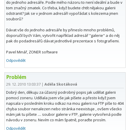
do jednoho adresáře. Podle mého názoru to není ideální a bude v
tom značný zmatek. Co třeba, když budete chtít nějakou galerii
odstranit? Jak se v jednom adresáři vypořádat s kolezema jmen
souborů?
Dávat vše do jednoho adresáře by přineslo mnoho problémů,
doporučil bych Vám, vytvořit například adresář "galerie" a do něj
pak do podadresářů dávat jednotlivé prezentace s fotografiemi.
Pavel Minář, ZONER software
Odpovědět
Problém
29. 12. 2010 13:03:37
|
Adéla Skotáková
Dobrý den, děkuju za úžasný podrobný popis jak udělat galerii
pomocí zoneru. Udělala jsem vše jak píšete a přesto když jsem
napsala v posledním kroku odkaz na mou galerii na FTP píše to 404
chyba soubor nenalezen nebo stránka neexistuje , ovšem všecko
mám jak tu píšete .... soubor galerie v FTP, galerie vytvořená podle
návodu v zoneru. Nevím co mám špatně, poraďte prosím.
Odpovědět