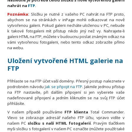
nahrát na
FTP
.
Poznámka:
Složku je nutné z vašeho PC nahrát na FTP proto,
abychom se na stránkách v inPage mohli odkazovat na nově
vytvořenou galerii. Pokud galerii necháte uloženou v PC, nebude
k takové fotogalerii mít přístup nikdo jiný než vy. Nahrajete-li
galerii HTML na FTP, můžete v budoucnu poslat známým odkaz na
vámi vytvořenou fotogalerii, nebo tento odkaz zobrazíte přímo
na webu.
Uložení vytvořené HTML galerie na
FTP
Přihlaste se na FTP účet vaší domény. Přesný postup naleznete v
podrobném návodu
Jak se připojit na FTP
. Jakmile jednou přístup
na FTP nastavíte, při dalším připojení si jen vyberete vaše
nadefinované připojení a jedním kliknutím se na svůj FTP účet
přihlásíte.
V našem případě používáme
FTP klienta
Total Commander.
Vlevo se zobrazuje adresář našeho FTP účtu, vpravo vidíte v
našem PC
složku s naší HTML fotogalerií
. Pravým tlačítkem
myši složku s fotogalerií v našem PC označíte (můžete použít také