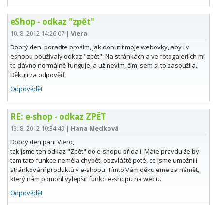
eShop - odkaz "zpět"
10. 8. 2012 14:26:07
|
Viera
Dobrý den, poraďte prosím, jak donutit moje webovky, aby i v
eshopu používaly odkaz "zpět". Na stránkách a ve fotogaleriích mi
to dávno normálně funguje, a už nevím, čím jsem si to zasoužila.
Děkuji za odpověď
Odpovědět
RE: e-shop - odkaz ZPĚT
13. 8. 2012 10:34:49
|
Hana Medková
Dobrý den paní Viero,
tak jsme ten odkaz "Zpět" do e-shopu přidali. Máte pravdu že by
tam tato funkce neměla chybět, obzvláště poté, co jsme umožnili
stránkování produktů v e-shopu. Tímto Vám děkujeme za námět,
který nám pomohl vylepšit funkci e-shopu na webu.
Odpovědět