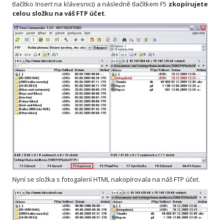
tlačítko Insert na klávesnici) a následně tlačítkem F5
zkopírujete
celou složku na váš FTP účet
.
Nyní se složka s fotogalerií HTML nakopírovala na náš FTP účet.