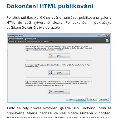
Dokončení HTML publikování
Po stisknutí tlačítka OK se začne nahrávat publikovaná galerie
HTML do vaší vytvořené složky. Po dokončení pokračujte
tlačítkem
Dokončit
(viz obrázek).
Tímto se celý proces vytvoření galerie HTML dokončil. Nyní se
připravená galerie nachází ve vaší složce uložená v počítači.
Následně je potřeba celou složku s nově vytvořenou galerií