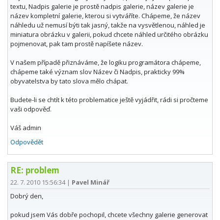
textu, Nadpis galerie je prostě nadpis galerie, název galerie je
název kompletní galerie, kterou si vytváříte. Chápeme, že název
náhledu už nemusí býti tak jasný, takže na vysvětlenou, náhled je
miniatura obrázku v galerii, pokud chcete náhled určitého obrázku
pojmenovat, pak tam prostě napíšete název.
V našem případě přiznáváme, že logiku programátora chápeme,
chápeme také význam slov Název či Nadpis, prakticky 99%
obyvatelstva by tato slova mělo chápat.
Budete-li se chtít k této problematice ještě vyjádřit, rádi si pročteme
vaši odpověď.
Váš admin
Odpovědět
RE: problem
22. 7. 2010 15:56:34
|
Pavel Minář
Dobrý den,
pokud jsem Vás dobře pochopil, chcete všechny galerie generovat