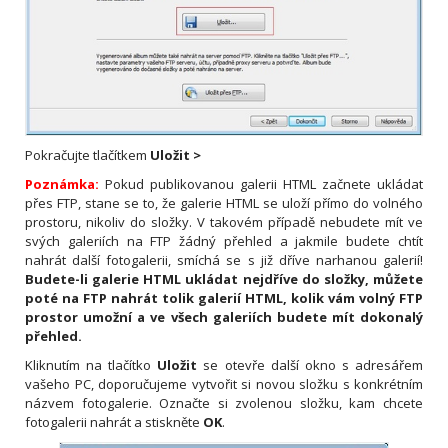
Pokračujte tlačítkem
Uložit
>
Poznámka:
Pokud publikovanou galerii HTML začnete ukládat
přes FTP, stane se to, že galerie HTML se uloží přímo do volného
prostoru, nikoliv do složky. V takovém případě nebudete mít ve
svých galeriích na FTP žádný přehled a jakmile budete chtít
nahrát další fotogalerii, smíchá se s již dříve narhanou galerií!
Budete-li galerie HTML ukládat nejdříve do složky, můžete
poté na FTP nahrát tolik galerií HTML, kolik vám volný FTP
prostor umožní a ve všech galeriích budete mít dokonalý
přehled.
Kliknutím na tlačítko
Uložit
se otevře další okno s adresářem
vašeho PC, doporučujeme vytvořit si novou složku s konkrétním
názvem fotogalerie. Označte si zvolenou složku, kam chcete
fotogalerii nahrát a stiskněte
OK
.