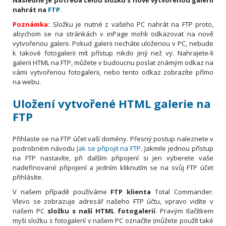
nahrát na
FTP
.
Poznámka:
Složku je nutné z vašeho PC nahrát na FTP proto,
abychom se na stránkách v inPage mohli odkazovat na nově
vytvořenou galerii. Pokud galerii necháte uloženou v PC, nebude
k takové fotogalerii mít přístup nikdo jiný než vy. Nahrajete-li
galerii HTML na FTP, můžete v budoucnu poslat známým odkaz na
vámi vytvořenou fotogalerii, nebo tento odkaz zobrazíte přímo
na webu.
Uložení vytvořené HTML galerie na
FTP
Přihlaste se na FTP účet vaší domény. Přesný postup naleznete v
podrobném návodu
Jak se připojit na FTP
. Jakmile jednou přístup
na FTP nastavíte, při dalším připojení si jen vyberete vaše
nadefinované připojení a jedním kliknutím se na svůj FTP účet
přihlásíte.
V našem případě používáme
FTP klienta
Total Commander.
Vlevo se zobrazuje adresář našeho FTP účtu, vpravo vidíte v
našem PC
složku s naší HTML fotogalerií
. Pravým tlačítkem
myši složku s fotogalerií v našem PC označíte (můžete použít také