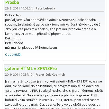
Prosba
29. 3. 2011 14:09:24
|
Petr Lebeda
Dobrý den,
posílal jsem Vám odpověď na admin@zoner.cz. Podle obsahu
soudím, že skutečně asi by se k tomu měl vyjádřit někdo kdo dělá
ZPS. Jen Vás prosím o sdělení, zda jste můj problém předala a
komu, abych se mohl případně připomenout.
Děkuji moc
Petr Lebeda
můj mail je: plebeda1@hotmail.com
Odpovědět
galerie HTML v ZPS13Pro
20. 9. 2011 20:37:17
|
František Kocmich
Jsem amatér, zkoušel jsem vytvoři galerii HTML v ZPS13Pro, vše se
daří, ale na konci dojde k situaci, že program nabízí jen odeslání
galerie rovnou na FTP. To ale já nechci, chci si ji prohlédnout , uložit
a pak odeslat. Nápověda v programu je při tvorbě galerie HTML
bohužel velmi stručná. V knize k ZPS11, kterou jsem před časem
zakoupil je jednoznačně uvedeno, že je volba uložit ebo odeslat