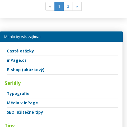
(current)
«
1
2
»
Mohlo by vás zajímat
Časté otázky
inPage.cz
E-shop (ukázkový)
Seriály
Typografie
Média v inPage
SEO: užitečné tipy
Tipy