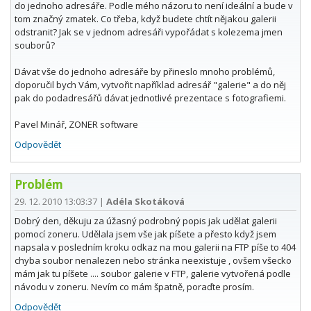
do jednoho adresáře. Podle mého názoru to není ideální a bude v
tom značný zmatek. Co třeba, když budete chtít nějakou galerii
odstranit? Jak se v jednom adresáři vypořádat s kolezema jmen
souborů?
Dávat vše do jednoho adresáře by přineslo mnoho problémů,
doporučil bych Vám, vytvořit například adresář "galerie" a do něj
pak do podadresářů dávat jednotlivé prezentace s fotografiemi.
Pavel Minář, ZONER software
Odpovědět
Problém
29. 12. 2010 13:03:37
|
Adéla Skotáková
Dobrý den, děkuju za úžasný podrobný popis jak udělat galerii
pomocí zoneru. Udělala jsem vše jak píšete a přesto když jsem
napsala v posledním kroku odkaz na mou galerii na FTP píše to 404
chyba soubor nenalezen nebo stránka neexistuje , ovšem všecko
mám jak tu píšete .... soubor galerie v FTP, galerie vytvořená podle
návodu v zoneru. Nevím co mám špatně, poraďte prosím.
Odpovědět