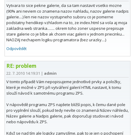
Vytvara to sice pekne galerie, da sa tam nastavit vsetko mozne
(90% ani neviem co znamena nazov nahladu, nazov galerie nadpis
galerie....) len nie nazov vystupneho suboru co je pomerne
podstatny hendikep vzhladom na to, ze index.html sa vola aj moja
zakladna web stranka........ okrem toho zoner uspesne prepisuje
stare galerie co je blbe ak chcem viac galerii v jednom priecinku...
NAOZAJ nechapem logiku programatora (bez urazky....)
Odpovědět
RE: problem
22. 7. 2010 14:19:31
|
admin
V tomto případě Vám nepopisujeme jednotlivé prvky a položky,
které je možné v ZPS při vytváření galerií HTML nastavit, k tomu
slouží návod k samotnému programu ZPS.
V nápovědě programu ZPS najdete bližší popis, k čemu dané pole
pro vyplnění slouží, pokud tedy nevíte co znamená Název náhledu,
Název galerie a Nadpis galerie, pak doporučuji studovat i návod
nebo nápovědu k ZPS.
Když se nad tím ale logicky zamyslíme, pak to je jen o pochopení