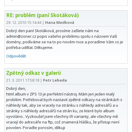
RE: problém (paní Skotáková)
29. 12. 2010 15:14:44
|
Hana Medková
Dobrý den paní Skotáková, prosíme zašlete nám na
admin@zoner.cz popis vašeho problému spolu s názvem Vaší
domény, podíváme se na to po novém roce a poradíme Vám co je
potřeba udělat. Děkujeme.
Odpovědět
Zpětný odkaz v galerii
21. 3. 2011 17:58:18
|
Petr Lebeda
Dobrý den,
html album v ZPS 13 je perfektní nástroj. Mám jen jeden malý
problém. Potřeboval bych nastavit zpětné odkazy na stránkách s
náhledy tak, aby se vracely na stránku s náhledy adresářů a u
stránky s náhledy adresářů na strán ku, ze které bylo album
vyvoláno.. Vyzkoušel jsem všechny tři varianty, ale všechny mě
vracejí do adresáře na ftp, což znamená hlášku, že přístup není
povolen. Poraďte porosím, děkuji