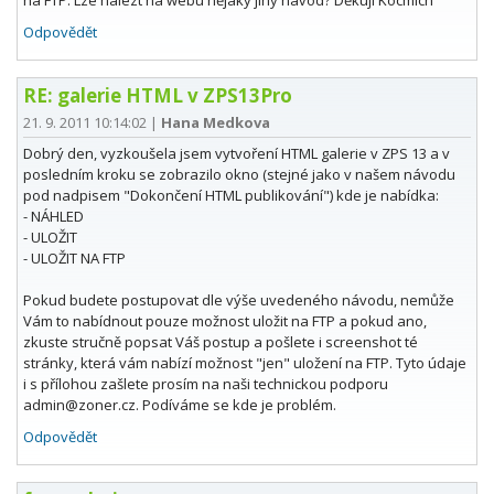
na FTP. Lze nalézt na webu nějaký jiný návod? Děkuji Kocmich
Odpovědět
RE: galerie HTML v ZPS13Pro
21. 9. 2011 10:14:02
|
Hana Medkova
Dobrý den, vyzkoušela jsem vytvoření HTML galerie v ZPS 13 a v
posledním kroku se zobrazilo okno (stejné jako v našem návodu
pod nadpisem "Dokončení HTML publikování") kde je nabídka:
- NÁHLED
- ULOŽIT
- ULOŽIT NA FTP
Pokud budete postupovat dle výše uvedeného návodu, nemůže
Vám to nabídnout pouze možnost uložit na FTP a pokud ano,
zkuste stručně popsat Váš postup a pošlete i screenshot té
stránky, která vám nabízí možnost "jen" uložení na FTP. Tyto údaje
i s přílohou zašlete prosím na naši technickou podporu
admin@zoner.cz. Podíváme se kde je problém.
Odpovědět