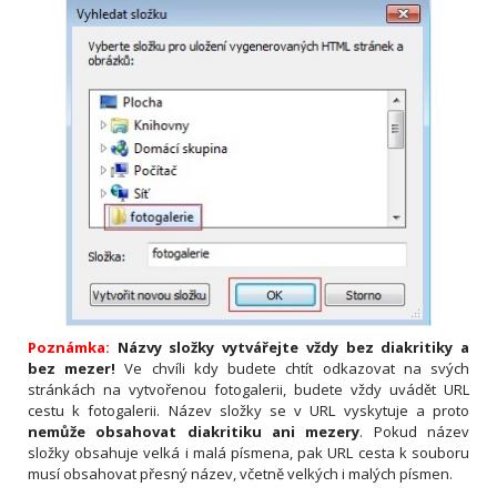
Poznámka:
Názvy složky vytvářejte vždy bez diakritiky a
bez mezer!
Ve chvíli kdy budete chtít odkazovat na svých
stránkách na vytvořenou fotogalerii, budete vždy uvádět URL
cestu k fotogalerii. Název složky se v URL vyskytuje a proto
nemůže obsahovat diakritiku ani mezery
. Pokud název
složky obsahuje velká i malá písmena, pak URL cesta k souboru
musí obsahovat přesný název, včetně velkých i malých písmen.