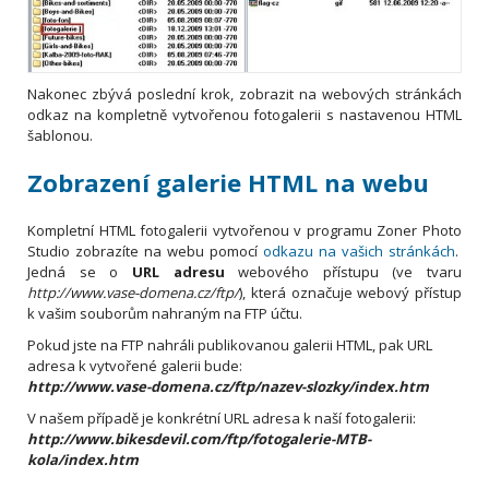
Nakonec zbývá poslední krok, zobrazit na webových stránkách
odkaz na kompletně vytvořenou fotogalerii s nastavenou HTML
šablonou.
Zobrazení galerie HTML na webu
Kompletní HTML fotogalerii vytvořenou v programu Zoner Photo
Studio zobrazíte na webu pomocí
odkazu na vašich stránkách
.
Jedná se o
URL adresu
webového přístupu (ve tvaru
http://www.vase-domena.cz/ftp/
), která označuje webový přístup
k vašim souborům nahraným na FTP účtu.
Pokud jste na FTP nahráli publikovanou galerii HTML, pak URL
adresa k vytvořené galerii bude:
http://www.vase-domena.cz/ftp/nazev-slozky/index.htm
V našem případě je konkrétní URL adresa k naší fotogalerii:
http://www.bikesdevil.com/ftp/fotogalerie-MTB-
kola/index.htm