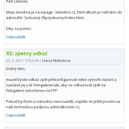
Petr Lebeda.
Moje doména je na inpage - lebedovi.cz, html album je nahráno do
adresáře "pokusný (ftp/pokusny/index.htm)
Díky za pomoc
Odpovědět
RE: zpetny odkaz
22. 3. 2011 17:52:34
|
Hana Mekdova
Dobrý den,
musel byste odkaz zpět překonfigurovat nebo vytvořit vlastní a
nastavit jej u té fotogalerie tak, aby se odkazoval zpět na
fotogalerii vytvořenou na FTP.
Pokud bychom si nahodou nerozuměli, napište mi ještě prosím na
naši technickou podporu admin@zoner.cz,
Odpovědět