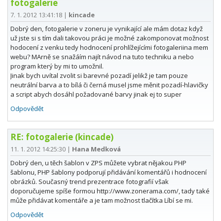
fotogalerie
7. 1. 2012 13:41:18
|
kincade
Dobrý den, fotogalerie v zoneru je vynikající ale mám dotaz když
už jste si s tím dali takovou práci je možné zakomponovat možnost
hodocení z venku tedy hodnocení prohlížejícími fotogaleriina mem
webu? MArně se snažáím najít návod na tuto techniku a nebo
program který by mi to umožnil.
Jinak bych uvítal zvolit si barevné pozadí jelikž je tam pouze
neutrální barva a to bílá či černá musel jsme měnit pozadí-hlavičky
a script abych dosáhl požadované barvy jinak ej to super
Odpovědět
RE: fotogalerie (kincade)
11. 1. 2012 14:25:30
|
Hana Medková
Dobrý den, u těch šablon v ZPS můžete vybrat nějakou PHP
šablonu, PHP šablony podporují přidávání komentářů i hodnocení
obrázků. Současný trend prezentrace fotografií však
doporučujeme spíše formou http://www.zonerama.com/, tady také
může přidávat komentáře a je tam možnost tlačítka Líbí se mi.
Odpovědět