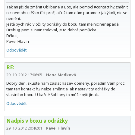
Tak mi již jde změnit Oblíbené a Box, ale pomocí #contact h2 změnit
nic nemohu, těžko říct proč, ať už tam dám parametr jakýkoli, nic se
nemění.
Ještě bych rád vložil ty odrážky do boxu, tam mě nic nenapadá.
Firebug jsem si nainstaloval, je to dobrá pomůcka.
Děkuji,
Pavel Hlavín
Odpovědět
RE:
29. 10. 2012 17:06:05
|
Hana Medková
Dobrý den, zkuste nám zaslat název domény, poradím Vám proč
tam ten kontakt h2 nelze změnit a jak nastavit ty odrážky do
vlastního boxu. U každé šablony to může býti jinak.
Odpovědět
Nadpis v boxu a odrážky
29. 10. 2012 20:46:01
|
Pavel Hlavín