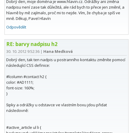
Dobrý den, moje doména je www.hlavin.cz. Odrážky ani změna
nadpisu není zase tak důležitá, ale rád bych to přece jen změnil, a
hlavně by mě zajímalo, proč mi to nejde. Vím, že chyba je spíš ve
mně. Děkuji, Pavel Hlavín
Odpovědět
RE: barvy nadpisu h2
30. 10. 2012 9:52:36
|
Hana Medková
Dobrý den, tak ten nadpis u postranního kontaktu změníte pomocí
následující CSS definice:
#lcolumn #contact h2 {
color: #AD1111;
font-size: 160%;
}
šipky a odrážky u odstavce ve vlastním boxu jdou přidat
následovně:
#active_article ul li {
background: url("/images/styles/template3/red/icon-arrow-