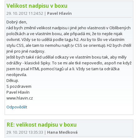
Velikost nadpisu v boxu
29. 10. 2012 11:24:52
|
Pavel Hlavín
Dobrý den,
rád bych změnil velikost nadpisu i jiné jeho vlastnosti v Oblíbených
položkách a ve vlastním boxu, ale připadá mi, že to nejde nijak
ovlivnit. Vždy se to udělá podle tagu h2. Asi by to šlo ve vlastním
stylu CSS, ale tam to nemohu najít (v CSS se orientuji). H2 bych chtěl
jiné pro jiné nadpisy.
Ještě bych také rád udělal odkazy ve vlastním boxu tak, aby měly
odrážky - klasické šipky. To se mi ale tké nepovedlo, aspoň ne když
jsem to psal HTML pomocí tagů ul a li. Vždy se tam ta odrážka
neobjevila.
Děkuji.
S pozdravem
Pavel Hlavín
www.hlavin.cz
Odpovědět
RE: velikost nadpisu v boxu
29. 10. 2012 13:35:33
|
Hana Medková