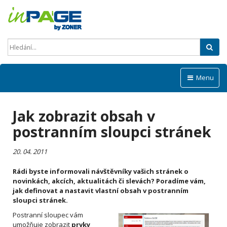
Hled
Menu
Jak zobrazit obsah v
postranním sloupci stránek
20. 04. 2011
Rádi byste informovali návštěvníky vašich stránek o
novinkách, akcích, aktualitách či slevách? Poradíme vám,
jak definovat a nastavit vlastní obsah v postranním
sloupci stránek.
Postranní sloupec vám
umožňuje zobrazit
prvky