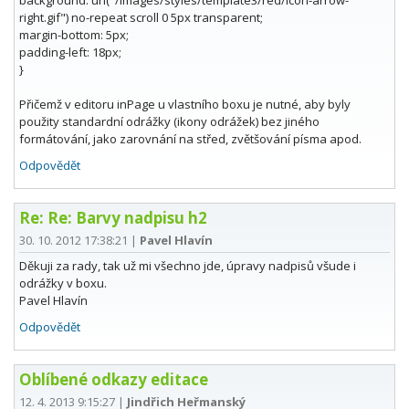
right.gif") no-repeat scroll 0 5px transparent;
margin-bottom: 5px;
padding-left: 18px;
}
Přičemž v editoru inPage u vlastního boxu je nutné, aby byly
použity standardní odrážky (ikony odrážek) bez jiného
formátování, jako zarovnání na střed, zvětšování písma apod.
Odpovědět
Re: Re: Barvy nadpisu h2
30. 10. 2012 17:38:21
|
Pavel Hlavín
Děkuji za rady, tak už mi všechno jde, úpravy nadpisů všude i
odrážky v boxu.
Pavel Hlavín
Odpovědět
Oblíbené odkazy editace
12. 4. 2013 9:15:27
|
Jindřich Heřmanský