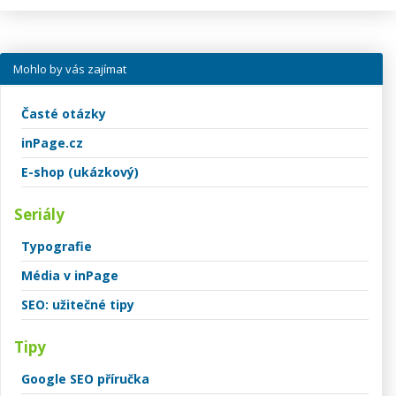
Mohlo by vás zajímat
Časté otázky
inPage.cz
E-shop (ukázkový)
Seriály
Typografie
Média v inPage
SEO: užitečné tipy
Tipy
Google SEO příručka