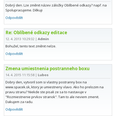
Dobrý den. Lze změnit název záložky Oblíbené odkazy? např. na
Spolupracujeme. Děkuji
Odpovědět
Re: Oblíbené odkazy editace
12. 4. 2013 10:29:32
|
Admin
Bohužel, tento text změnit nelze.
Odpovědět
Zmena umiestnenia postranneho boxu
14. 4. 2015 11:15:58
|
Lubos
Dobry den, vytvoril som si vlastny postranny box na
www.spacek.sk, ktory je umiestneny vlavo. Ako ho prelozim na
pravu stranu? Niekde ste pisali ze sa to nastavuje v
"Rozmiestnenie prvkov stranok". Tam to ale neviem zmenit.
Dakujem za radu.
Odpovědět