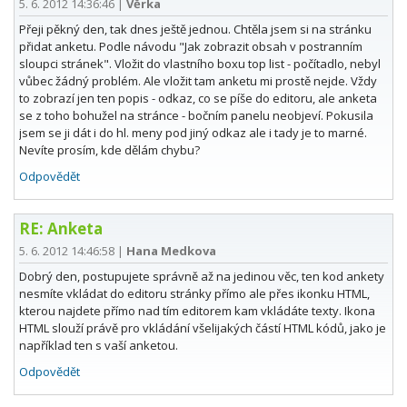
5. 6. 2012 14:36:46
|
Věrka
Přeji pěkný den, tak dnes ještě jednou. Chtěla jsem si na stránku
přidat anketu. Podle návodu "Jak zobrazit obsah v postranním
sloupci stránek". Vložit do vlastního boxu top list - počítadlo, nebyl
vůbec žádný problém. Ale vložit tam anketu mi prostě nejde. Vždy
to zobrazí jen ten popis - odkaz, co se píše do editoru, ale anketa
se z toho bohužel na stránce - bočním panelu neobjeví. Pokusila
jsem se ji dát i do hl. meny pod jiný odkaz ale i tady je to marné.
Nevíte prosím, kde dělám chybu?
Odpovědět
RE: Anketa
5. 6. 2012 14:46:58
|
Hana Medkova
Dobrý den, postupujete správně až na jedinou věc, ten kod ankety
nesmíte vkládat do editoru stránky přímo ale přes ikonku HTML,
kterou najdete přímo nad tím editorem kam vkládáte texty. Ikona
HTML slouží právě pro vkládání všelijakých částí HTML kódů, jako je
například ten s vaší anketou.
Odpovědět