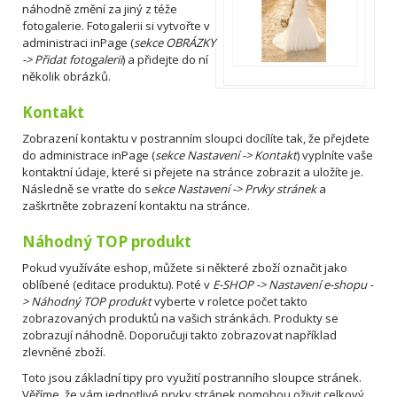
náhodně změní za jiný z téže
fotogalerie. Fotogalerii si vytvořte v
administraci inPage (
sekce OBRÁZKY
-> Přidat fotogalerii
) a přidejte do ní
několik obrázků.
Kontakt
Zobrazení kontaktu v postranním sloupci docílíte tak, že přejdete
do administrace inPage (
sekce Nastavení -> Kontakt
) vyplníte vaše
kontaktní údaje, které si přejete na stránce zobrazit a uložíte je.
Následně se vraťte do s
ekce Nastavení -> Prvky stránek
a
zaškrtněte zobrazení kontaktu na stránce.
Náhodný TOP produkt
Pokud využíváte eshop, můžete si některé zboží označit jako
oblíbené (editace produktu). Poté v
E-SHOP -> Nastavení e-shopu -
> Náhodný TOP produkt
vyberte v roletce počet takto
zobrazovaných produktů na vašich stránkách. Produkty se
zobrazují náhodně. Doporučuji takto zobrazovat například
zlevněné zboží.
Toto jsou základní tipy pro využití postranního sloupce stránek.
Věříme, že vám jednotlivé prvky stránek pomohou oživit celkový