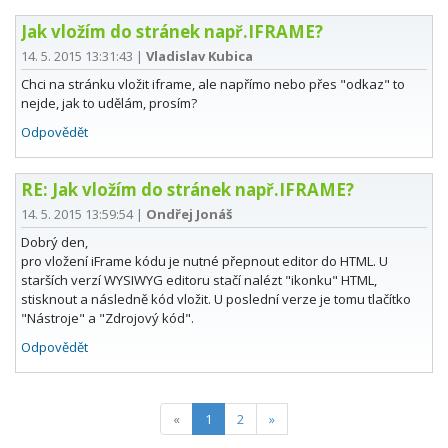
Jak vložím do stránek např.IFRAME?
14. 5. 2015 13:31:43
|
Vladislav Kubica
Chci na stránku vložit iframe, ale napřímo nebo přes "odkaz" to
nejde, jak to udělám, prosím?
Odpovědět
RE: Jak vložím do stránek např.IFRAME?
14. 5. 2015 13:59:54
|
Ondřej Jonáš
Dobrý den,
pro vložení iFrame kódu je nutné přepnout editor do HTML. U
starších verzí WYSIWYG editoru stačí nalézt "ikonku" HTML,
stisknout a následně kód vložit. U poslední verze je tomu tlačítko
"Nástroje" a "Zdrojový kód".
Odpovědět
(current)
«
1
2
»