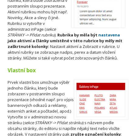
rubriku, která bude zobrazena v
postranním sloupci prezentace.
Aktivní rubrikou mohou být např.
Novinky, Akce a slevy či jiné.
Rubriku si vytvořte v
administraci inPage (
sekce
STRÁNKY -> Přidat rubriku
).
Rubrika by měla být
nastavena
jako aktivní a články umístěné v této rubrice by měly mít
zaškrtnuté kolonky:
Nastavit aktivní a Zobrazit v rubrice. U
aktivní rubriky se zobrazuje nadpis, perex a datum vložení
stránky. Můžete si také vybrat počet zobrazovaných článků.
Vlastní box
Prvek vlastní box umožnuje výběr
jednoho článku, který bude
zobrazen v postranním sloupci
prezentace (vhodné např. pro výpis
bannerových odkazů a reklamy,
externích anket a počítadel, apod.)
Vytvořte si v administraci novou
stránku (
sekce STRÁNKY -> Přidat stránku
) s názvem podle
obsahu stránky, do editoru si napište nějaký text nebo vložte
obrázek. V nastavení stránky pak
zrušte označení kolonky
: