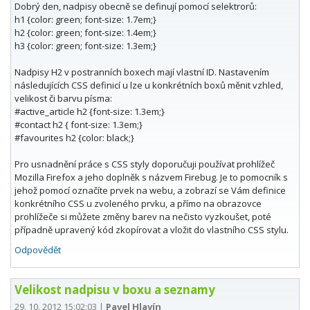
Dobrý den, nadpisy obecně se definují pomocí selektrorů:
h1 {color: green; font-size: 1.7em;}
h2 {color: green; font-size: 1.4em;}
h3 {color: green; font-size: 1.3em;}
Nadpisy H2 v postranních boxech mají vlastní ID. Nastavením
následujících CSS definicí u lze u konkrétních boxů měnit vzhled,
velikost či barvu písma:
#active_article h2 {font-size: 1.3em;}
#contact h2 { font-size: 1.3em;}
#favourites h2 {color: black;}
Pro usnadnění práce s CSS styly doporučuji používat prohlížeč
Mozilla Firefox a jeho doplněk s názvem Firebug. Je to pomocník s
jehož pomocí označíte prvek na webu, a zobrazí se Vám definice
konkrétního CSS u zvoleného prvku, a přímo na obrazovce
prohlížeče si můžete změny barev na nečisto vyzkoušet, poté
případně upravený kód zkopírovat a vložit do vlastního CSS stylu.
Odpovědět
Velikost nadpisu v boxu a seznamy
29. 10. 2012 15:02:03
|
Pavel Hlavín