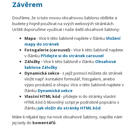
Závěrem
Doufáme, že si tuto novou obsahovou šablonu oblíbíte a
budete ji hojně používat na svých webových stránkách.
Určitě doporučíme využívat i naše další obsahové šablony:
Mapa
- Více k této šabloně najdete v článku
Vložení
mapy do stránek
Fotogalerie (carousel) -
Více k této šabloně najdete
v článku
Přidejte si do stránek carousel
Záložky -
Více k této šabloně v článku
Obsahová
šablona Záložky
Dynamická sekce
- s jejíž pomocí můžete do stránek
vložit např. kontaktní formulář, fotogalerii, anebo
výpis produktů e-shopu. Více o této šabloně najdete v
článku
Dynamická sekce
Vlastní HTML kód
- přidejte si do stránky vlastní
HTML kód či libovolný script je podrobně popsáno v
článku
Jak vložit do stránky HTML kód
Máte-li nějaké tipy na nové obsahové šablony, napište nám
jej tady do
komentářů
.