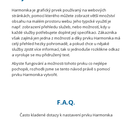
Harmonika je grafický prvek používaný na webových
stránkách, pomocí kterého můžete zobrazit větší množství
obsahu na malém prostoru webu. Jeho typické využití je
např. zobrazení přehledu služeb, nebo možností, kdy u
každé služby potřebujete doplnit její specifikaci. Zákazníka
však zajímá jen jedna z možností a díky prvku Harmonika má
celý přehled hezky pohromadě, a pokud chce u nějaké
služby zjistit více informací, tak si jednoduše rozklikne odkaz
a vyroluje se mu přidružený text.
Abyste fungování a možnosti tohoto prvku co nejlépe
pochopili, rozhodli jsme se tento návod právě s pomocí
prvku Harmonika vytvořit.
F.A.Q.
Často kladené dotazy k nastavení prvku Harmonika