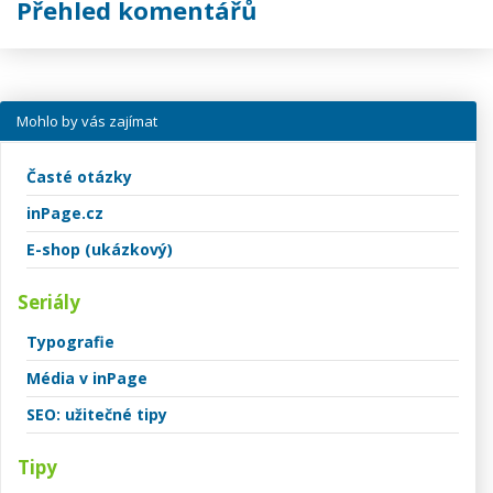
Přehled komentářů
Mohlo by vás zajímat
Časté otázky
inPage.cz
E-shop (ukázkový)
Seriály
Typografie
Média v inPage
SEO: užitečné tipy
Tipy