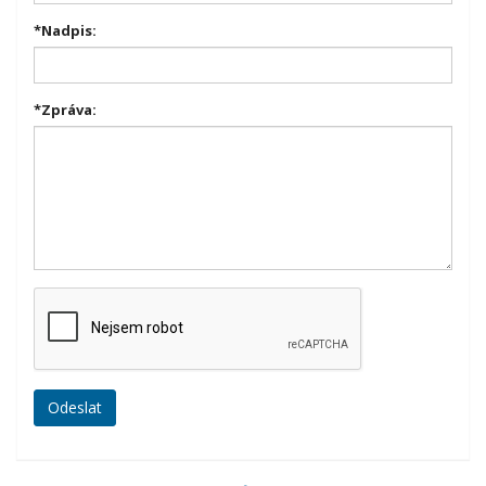
*
Nadpis:
*
Zpráva: