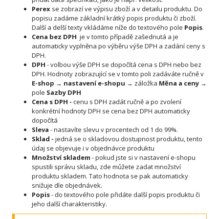
Perex
se zobrazí ve výpisu zboží a v detailu produktu. Do
popisu zadáme základní krátký popis produktu či zboží.
Další a delší texty vkládáme níže do textového pole
Popis
.
Cena bez DPH
je v tomto případě zašednutá a je
automaticky vyplněna po výběru výše DPH a zadání ceny s
DPH.
DPH
- volbou výše DPH se dopočítá cena s DPH nebo bez
DPH. Hodnoty zobrazující se v tomto poli zadáváte ručně v
E-shop → nastavení e-shopu →
záložka
Měna a ceny →
pole
Sazby DPH
Cena s DPH -
cenu s DPH zadát ručně a po zvolení
konkrétní hodnoty DPH se cena bez DPH automaticky
dopočítá
Sleva
- nastavíte slevu v procentech od 1 do 99%.
Sklad -
jedná se o skladovou dostupnost produktu, tento
údaj se objevuje i v objednávce produktu
Množství skladem
- pokud jste si v nastavení e-shopu
spustili správu skladu, zde můžete zadat množství
produktu skladem. Tato hodnota se pak automaticky
snižuje dle objednávek.
Popis
- do textového pole přidáte další popis produktu či
jeho další charakteristiky.