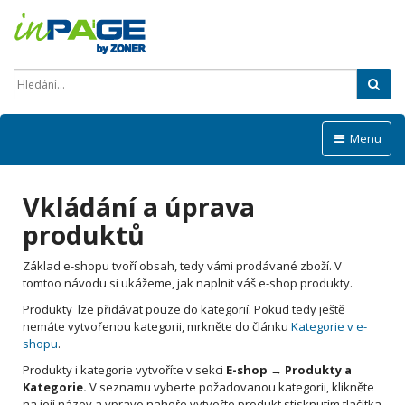
Hled
Menu
Vkládání a úprava
produktů
Základ e-shopu tvoří obsah, tedy vámi prodávané zboží. V
tomtoo návodu si ukážeme, jak naplnit váš e-shop produkty.
Produkty lze přidávat pouze do kategorií. Pokud tedy ještě
nemáte vytvořenou kategorii, mrkněte do článku
Kategorie v e-
shopu
.
Produkty i kategorie vytvoříte v sekci
E-shop → Produkty a
Kategorie.
V seznamu vyberte požadovanou kategorii, klikněte
na její název a vpravo nahoře vytvořte produkt stisknutím tlačítka