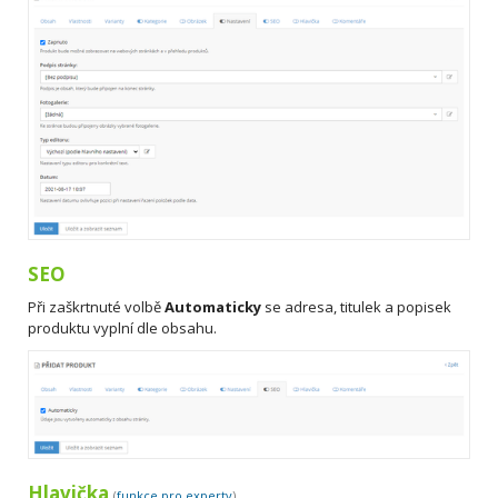
SEO
Při zaškrtnuté volbě
Automaticky
se adresa, titulek a popisek
produktu vyplní dle obsahu.
Hlavička
(
funkce pro experty
)