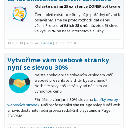
Oslavte s námi 25 existence ZONER software
Čtvrtstoletí existence firmy už je pořádný důvod k
oslavě! My jsme se proto rozhodli dát dárek
všem! Proto si
příštích 25 dnů
můžete užít slevu
ve výši
25 %
na naše internetové služby.
19. 9. 2018 | Rubrika:
Business
| Komentářů: 0
Vytvoříme vám webové stránky
nyní se slevou 30%
Nejste spokojeni se stávajícím vzhledem vaší
webové prezentace a chtěli byste změnu?
Nechejte si vylepšit stránky od nás a to za
výhodnou cenu!
Přinášíme vám jarní 30% slevu na
balíčky tvorby
webových stránek
. Náš profesionální tým inPage vylepší váš web
a navíc dostanete roční provoz redakčního systému inPage
ZDARMA.