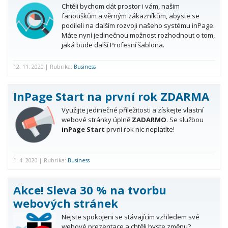
Chtěli bychom dát prostor i vám, našim
fanouškům a věrným zákazníkům, abyste se
podíleli na dalším rozvoji našeho systému inPage.
Máte nyní jedinečnou možnost rozhodnout o tom,
jaká bude další Profesní šablona.
12. 11. 2020 | Rubrika:
Business
InPage Start na první rok ZDARMA
Využijte jedinečné příležitosti a získejte vlastní
webové stránky úplně
ZADARMO
. Se službou
inPage Start
první rok nic neplatíte!
1. 4. 2020 | Rubrika:
Business
Akce! Sleva 30 % na tvorbu
webových stránek
Nejste spokojeni se stávajícím vzhledem své
webové prezentace a chtěli byste změnu?