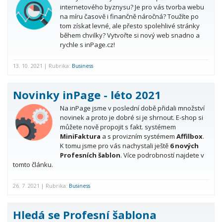
internetového byznysu? Je pro vás tvorba webu
na míru časově i finančně náročná? Toužíte po
tom získat levné, ale přesto spolehlivé stránky
během chvilky? Vytvořte si nový web snadno a
rychle s inPage.cz!
13. 10. 2021 | Rubrika:
Business
Novinky inPage - léto 2021
Na inPage jsme v poslední době přidali množství
novinek a proto je dobré si je shrnout. E-shop si
můžete nově propojit s fakt. systémem
MiniFaktura
a s provizním systémem
Affilbox
.
K tomu jsme pro vás nachystali ještě
6 nových
Profesních šablon
. Více podrobností najdete v
tomto článku.
26. 7. 2021 | Rubrika:
Business
Hledá se Profesní šablona