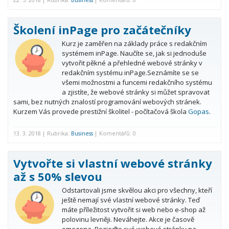
22. 5. 2018 | Rubrika:
Business
| Komentářů: 0
Školení inPage pro začátečníky
Kurz je zaměřen na základy práce s redakčním
systémem inPage. Naučíte se, jak si jednoduše
vytvořit pěkné a přehledné webové stránky v
redakčním systému inPage.Seznámíte se se
všemi možnostmi a funcemi redakčního systému
a zjistíte, že webové stránky si můžet spravovat
sami, bez nutných znalostí programování webových stránek.
Kurzem Vás provede prestižní školitel - počítačová škola
Gopas
.
13. 3. 2018 | Rubrika:
Business
| Komentářů: 0
Vytvořte si vlastní webové stránky
až s 50% slevou
Odstartovali jsme skvělou akci pro všechny, kteří
ještě nemají své vlastní webové stránky. Teď
máte příležitost vytvořit si web nebo e-shop až
polovinu levněji. Neváhejte. Akce je časově