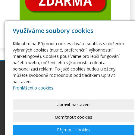
Využíváme soubory cookies
Kliknutím na Přijmout cookies dáváte souhlas s uložením
vybraných cookies (nutné, preferenční, výkonnostní,
marketingové). Cookies používáme pro lepší fungování
našeho webu, měření jeho výkonnosti a cílení a
personalizaci reklam. To jaké cookies budou uloženy,
inPage
Webhosting
můžete svobodně rozhodnout pod tlačítkem Upravit
Webové stránky
Hosting
nastavení.
Pro začátečníky
Serverhosting
Prohlášení o cookies.
Seznámení s inPage
Virtuální servery
E-shop na inPage
SSL certifikáty
Upravit nastavení
Domény
Ostatní
Domény
Odmítnout cookies
Doména CZ
Doména EU
Přijmout cookies
Domény COM