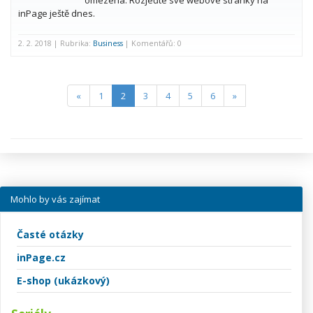
omezena. Rozjeďte své webové stránky na
inPage ještě dnes.
2. 2. 2018 | Rubrika:
Business
| Komentářů: 0
(current)
«
1
2
3
4
5
6
»
Mohlo by vás zajímat
Časté otázky
inPage.cz
E-shop (ukázkový)