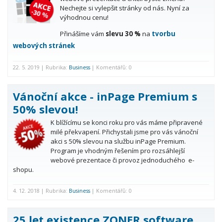
Nechejte si vylepšit stránky od nás. Nyní za
výhodnou cenu!
Přinášíme vám
slevu
30 %
na
tvorbu
webových stránek
22. 5. 2019 | Rubrika:
Business
| Komentářů: 0
Vánoční akce - inPage Premium s
50% slevou!
K blížícímu se konci roku pro vás máme připravené
milé překvapení. Přichystali jsme pro vás vánoční
akci s 50% slevou na službu inPage Premium.
Program je vhodným řešením pro rozsáhlejší
webové prezentace či provoz jednoduchého e-
shopu.
4. 12. 2018 | Rubrika:
Business
| Komentářů: 0
25 let existence ZONER software