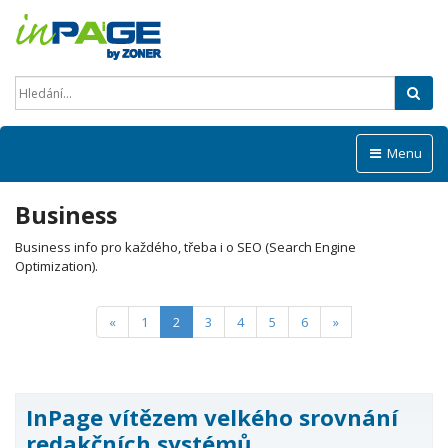
Hled
Menu
Business
Business info pro každého, třeba i o SEO (Search Engine
Optimization).
(current)
«
1
2
3
4
5
6
»
InPage vítězem velkého srovnání
redakčních systémů