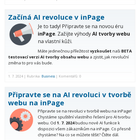
Začíná AI revoluce v inPage
Je to tady! Připravte se na novou éru
inPage
. Zažijte výhody
AI tvorby webu
na vlastní kůži.
Máte jedinečnou příležitost
vyzkoušet
naši
BETA
testovací verzi AI tvorby obsahu webu
a zjistit, jak revoluční
změna to pro vás bude.
1. 7. 2024 | Rubrika:
Business
| Komentářů: 0
Připravte se na AI revoluci v tvorbě
webu na inPage
Připravte se na revoluci v tvorbě webu na inPage!
Chystáme spuštění vlastního řešení pro AI tvorbu
webu. Od
1. 7. 2024
budou nové AI funkce k
dispozici všem zákazníkům na inPage. Co přesně
chystáme? Na co se můžete těšit? Čtěte dál.