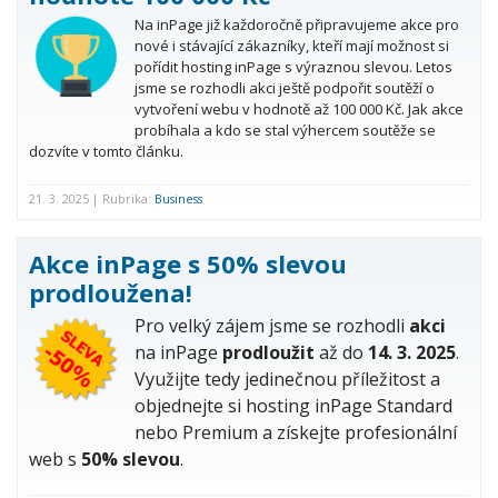
Na inPage již každoročně připravujeme akce pro
nové i stávající zákazníky, kteří mají možnost si
pořídit hosting inPage s výraznou slevou. Letos
jsme se rozhodli akci ještě podpořit soutěží o
vytvoření webu v hodnotě až 100 000 Kč. Jak akce
probíhala a kdo se stal výhercem soutěže se
dozvíte v tomto článku.
21. 3. 2025 | Rubrika:
Business
Akce inPage s 50% slevou
prodloužena!
Pro velký zájem jsme se rozhodli
akci
na inPage
prodloužit
až do
14. 3. 2025
.
Využijte tedy jedinečnou příležitost a
objednejte si hosting inPage Standard
nebo Premium a získejte profesionální
web s
50% slevou
.