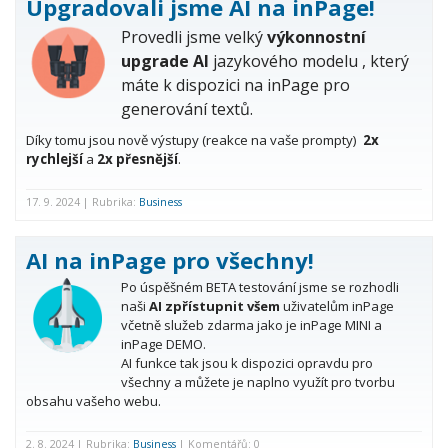
Upgradovali jsme AI na inPage!
Provedli jsme velký
výkonnostní
upgrade AI
jazykového modelu , který
máte k dispozici na inPage pro
generování textů.
Díky tomu jsou nově výstupy (reakce na vaše prompty)
2x
rychlejší
a
2x přesnější
.
17. 9. 2024 | Rubrika:
Business
AI na inPage pro všechny!
Po úspěšném BETA testování jsme se rozhodli
naši
AI zpřístupnit všem
uživatelům inPage
včetně služeb zdarma jako je inPage MINI a
inPage DEMO.
AI funkce tak jsou k dispozici opravdu pro
všechny a můžete je naplno využít pro tvorbu
obsahu vašeho webu.
2. 8. 2024 | Rubrika:
Business
| Komentářů: 0