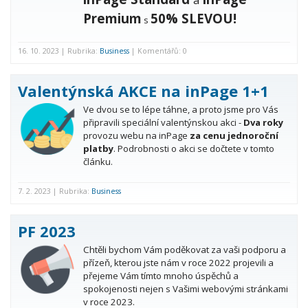
a
Premium
50% SLEVOU!
s
16. 10. 2023 | Rubrika:
Business
| Komentářů: 0
Valentýnská AKCE na inPage 1+1
Ve dvou se to lépe táhne, a proto jsme pro Vás
připravili speciální valentýnskou akci -
Dva roky
provozu webu na inPage
za cenu jednoroční
platby
. Podrobnosti o akci se dočtete v tomto
článku.
7. 2. 2023 | Rubrika:
Business
PF 2023
Chtěli bychom Vám poděkovat za vaši podporu a
přízeň, kterou jste nám v roce 2022 projevili a
přejeme Vám tímto mnoho úspěchů a
spokojenosti nejen s Vašimi webovými stránkami
v roce 2023.