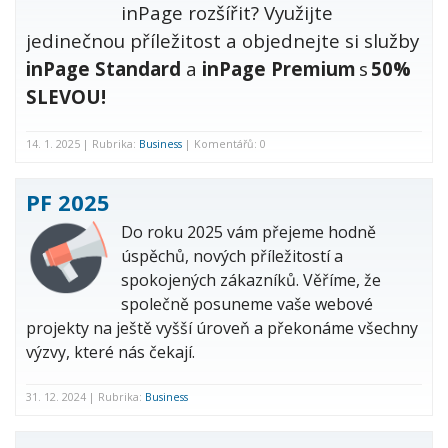
inPage rozšířit? Využijte
jedinečnou příležitost a objednejte si služby
inPage Standard
a
inPage Premium
s
50%
SLEVOU!
14. 1. 2025 | Rubrika:
Business
| Komentářů: 0
PF 2025
Do
roku
2025 vám přejeme hodně
úspěchů, nových příležitostí a
spokojených zákazníků. Věříme, že
společně posuneme vaše webové
projekty na ještě vyšší úroveň a překonáme všechny
výzvy, které nás čekají.
31. 12. 2024 | Rubrika:
Business