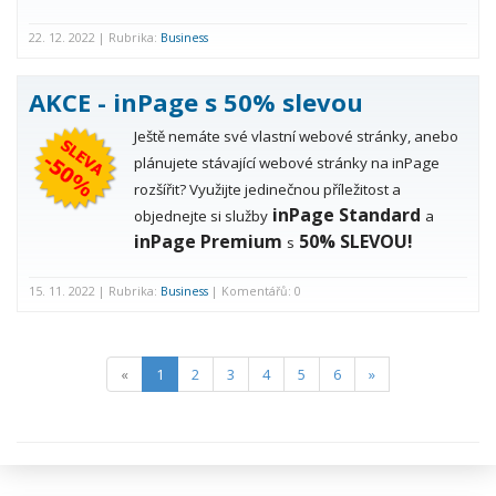
22. 12. 2022 | Rubrika:
Business
AKCE - inPage s 50% slevou
Ještě nemáte své vlastní webové stránky, anebo
plánujete stávající webové stránky na inPage
rozšířit? Využijte jedinečnou příležitost a
inPage Standard
objednejte si služby
a
inPage Premium
50% SLEVOU!
s
15. 11. 2022 | Rubrika:
Business
| Komentářů: 0
(current)
«
1
2
3
4
5
6
»