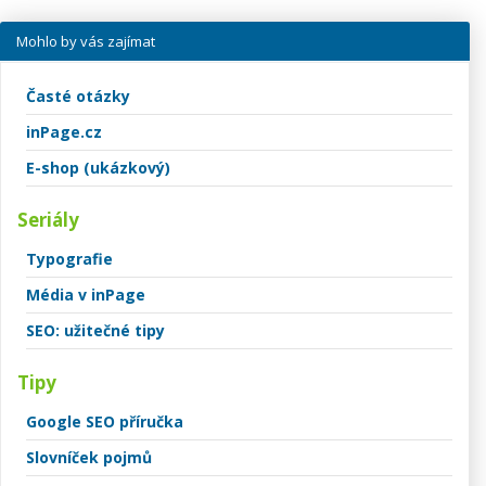
Mohlo by vás zajímat
Časté otázky
inPage.cz
E-shop (ukázkový)
Seriály
Typografie
Média v inPage
SEO: užitečné tipy
Tipy
Google SEO příručka
Slovníček pojmů