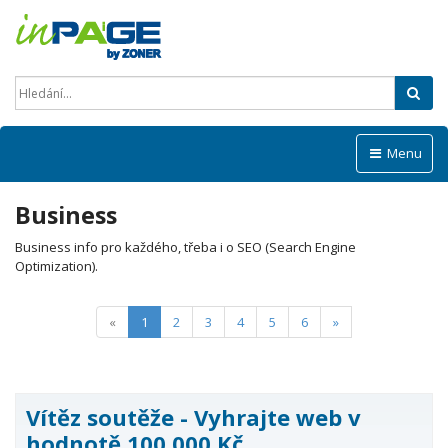
Hled
Menu
Business
Business info pro každého, třeba i o SEO (Search Engine
Optimization).
(current)
«
1
2
3
4
5
6
»
Vítěz soutěže - Vyhrajte web v
hodnotě 100 000 Kč