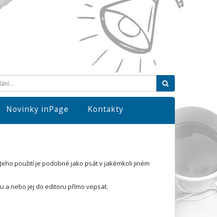
Hledat
Novinky inPage
Kontakty
eho použití je podobné jako psát v jakémkoli jiném
 a nebo jej do editoru přímo vepsat.