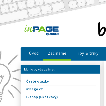
Úvod
Začínáme
Tipy & triky
Mohlo by vás zajímat
Časté otázky
inPage.cz
E-shop (ukázkový)