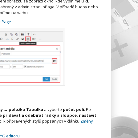
ožení obrázku se zobrazí okno, kde vyplníme
URL
ahraný v administraci inPage. V případě hudby nebo
 přímo na webu.
inPage
ky → položku Tabulka
a vyberte
počet polí
. Po
je
přidávat a odebírat řádky a sloupce, nastavit
ěkolik připravených stylů popsaných v článku
Změny
YG editoru
.