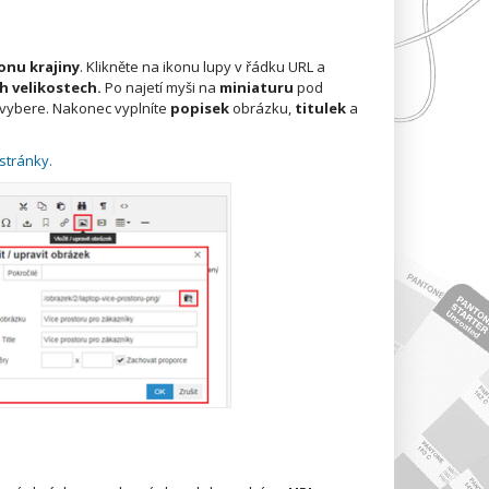
onu krajiny
. Klikněte na ikonu lupy v řádku URL a
h velikostech.
Po najetí myši na
miniaturu
pod
 vybere. Nakonec vyplníte
popisek
obrázku,
titulek
a
stránky.