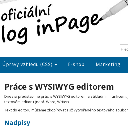
Úpravy vzhledu (CSS)
E-shop
Marketing
Práce s WYSIWYG editorem
Dnes si představíme práci s WYSIWYG editorem a základními funkcemi. J
textovém editoru (např. Word, Writer).
Text do editoru můžeme zkopírovat z již vytvořeného textového souboru
Nadpisy