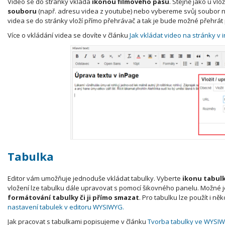
Video se do stránky vkládá
ikonou filmového pásu
. Stejně jako u vl
souboru
(např. adresu videa z youtube) nebo vybereme svůj soubor n
videa se do stránky vloží přímo přehrávač a tak je bude možné přehrát
Více o vkládání videa se dovíte v článku
Jak vkládat video na stránky v 
Tabulka
Editor vám umožňuje jednoduše vkládat tabulky. Vyberte
ikonu tabul
vložení lze tabulku dále upravovat s pomocí šikovného panelu. Možné 
formátování tabulky či ji přímo smazat
. Pro tabulku lze použít i n
nastavení tabulek v editoru WYSIWYG.
Jak pracovat s tabulkami popisujeme v článku
Tvorba tabulky ve WYSIW