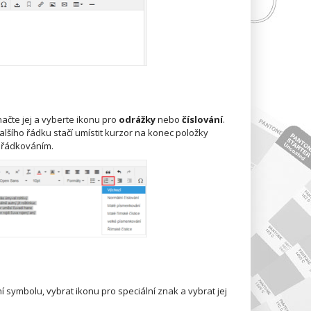
načte jej a vyberte ikonu pro
odrážky
nebo
číslování
.
lšího řádku stačí umístit kurzor na konec položky
dřádkováním.
ní symbolu, vybrat ikonu pro speciální znak a vybrat jej