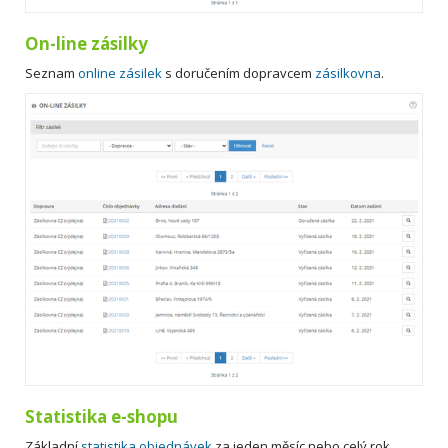
On-line zásilky
Seznam
online zásilek
s doručením dopravcem
zásilkovna
.
Statistika e-shopu
Základní
statistika objednávek
za jeden měsíc nebo celý rok