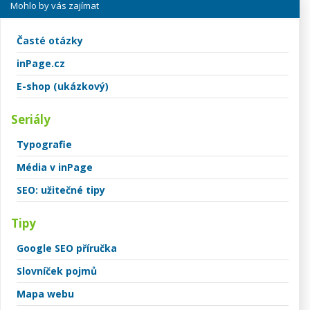
Mohlo by vás zajímat
Časté otázky
inPage.cz
E-shop (ukázkový)
Seriály
Typografie
Média v inPage
SEO: užitečné tipy
Tipy
Google SEO příručka
Slovníček pojmů
Mapa webu