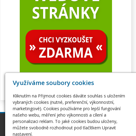
Využíváme soubory cookies
Kliknutím na Přijmout cookies dáváte souhlas s uložením
vybraných cookies (nutné, preferenční, výkonnostní,
marketingové). Cookies používáme pro lepší fungování
našeho webu, měření jeho výkonnosti a cílení a
personalizaci reklam. To jaké cookies budou uloženy,
inPage
Webhosting
můžete svobodně rozhodnout pod tlačítkem Upravit
Webové stránky
Hosting
nastavení.
Pro začátečníky
Serverhosting