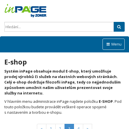
Hled
Menu
E-shop
Systém inPage obsahuje modul E-shop, který umožňuje
prodej výrobků či služeb na vlastních webových stránkách.
Celý e-shop dodržuje filozofii inPage, tedy co nejjednoduším
způsobem umožnit našim uživatelům prezentovat svoje
služby na internetu.
V hlavním menu administrace inPage najdete položku
E-SHOP
. Pod
touto položkou budete provádět veškeré operace spojené
s nastavením a tvorbou e-shopu.
(current)
«
1
2
3
4
»