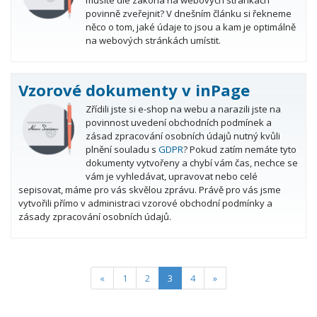
musíte dle zákona na webových stránkách
povinně zveřejnit? V dnešním článku si řekneme
něco o tom, jaké údaje to jsou a kam je optimálně
na webových stránkách umístit.
Vzorové dokumenty v inPage
Zřídili jste si e-shop na webu a narazili jste na
povinnost uvedení obchodních podmínek a
zásad zpracování osobních údajů nutný kvůli
plnění souladu s
GDPR
? Pokud zatím nemáte tyto
dokumenty vytvořeny a chybí vám čas, nechce se
vám je vyhledávat, upravovat nebo celé
sepisovat, máme pro vás skvělou zprávu. Právě pro vás jsme
vytvořili přímo v administraci vzorové obchodní podmínky a
zásady zpracování osobních údajů.
(current)
«
1
2
3
4
»