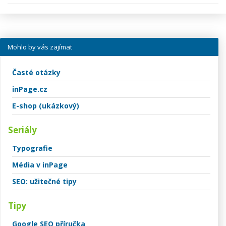
Mohlo by vás zajímat
Časté otázky
inPage.cz
E-shop (ukázkový)
Seriály
Typografie
Média v inPage
SEO: užitečné tipy
Tipy
Google SEO příručka