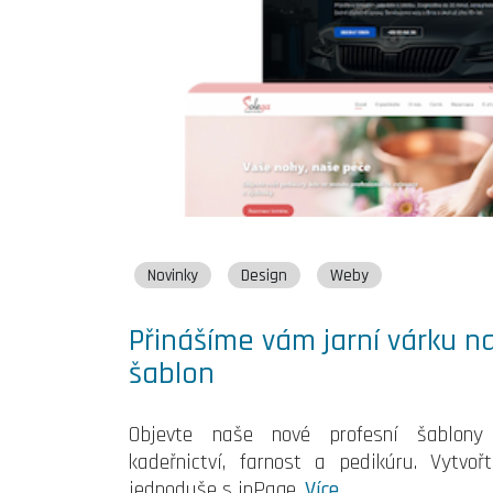
Novinky
Design
Weby
Přinášíme vám jarní várku na
šablon
Objevte naše nové profesní šablony 
kadeřnictví, farnost a pedikúru. Vytvo
jednoduše s inPage.
Více