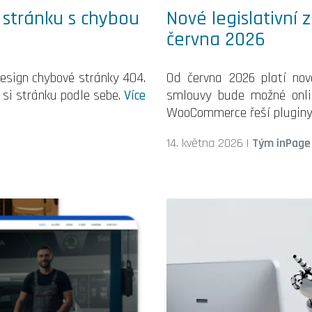
í stránku s chybou
Nové legislativní
června 2026
design chybové stránky 404.
Od června 2026 platí nov
 si stránku podle sebe.
Více
smlouvy bude možné onlin
WooCommerce řeší plugin
14. května 2026
|
Tým inPage