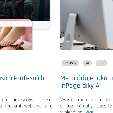
Novinky
AI
SEO
šich Profesních
Meta údaje jako o
inPage díky AI
pro autoservis, luxusní
Vytvořte meta title a desc
řte moderní web rychle a
a bez námahy zlepšíte 
vyhledávání.
Více