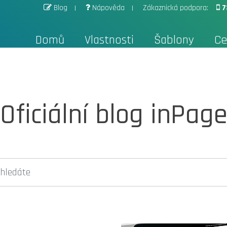
Blog
Nápověda
Zákaznická podpora:
7
Domů
Vlastnosti
Šablony
Ce
Oficiální blog inPag