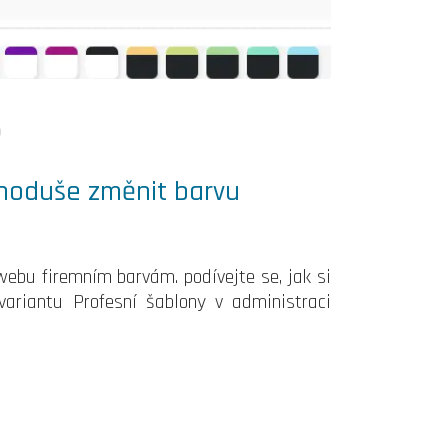
dnoduše změnit barvu
webu firemním barvám. podívejte se, jak si
ariantu Profesní šablony v administraci
e