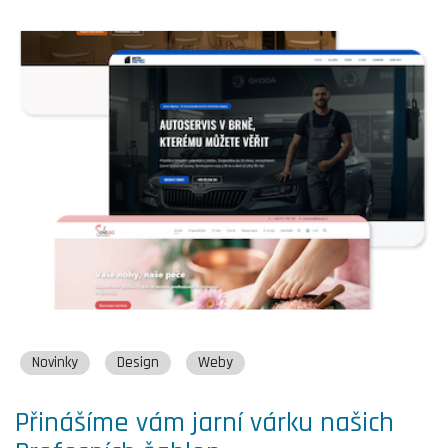
Novinky
Design
Weby
Přinášíme vám jarní várku našich