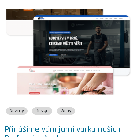
Novinky
Design
Weby
Přinášíme vám jarní várku našich