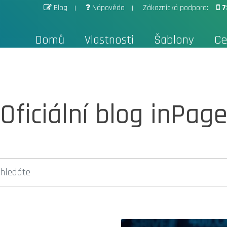
Blog
Nápověda
Zákaznická podpora:
7
Domů
Vlastnosti
Šablony
Ce
Oficiální blog inPag