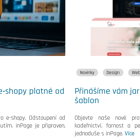
Novinky
Design
We
 e‑shopy platné od
Přinášíme vám jar
šablon
ro e-shopy. Odstoupení od
Objevte naše nové prof
tím. inPage je připraven,
kadeřnictví, farnost a 
jednoduše s inPage.
Více