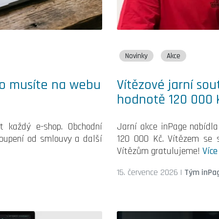
Novinky
Akce
Co musíte na webu
Vítězové jarní so
hodnotě 120 000 
t každý e-shop. Obchodní
Jarní akce inPage nabídl
toupení od smlouvy a další
120 000 Kč. Vítězem se st
Vítězům gratulujeme!
Více
15. července 2026
|
Tým inPa