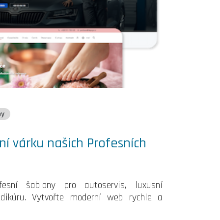
by
ní várku našich Profesních
esní šablony pro autoservis, luxusní
pedikúru. Vytvořte moderní web rychle a