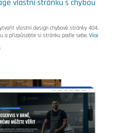
age vlastní stránku s chybou
tvořit vlastní design chybové stránky 404.
u a přizpůsobte si stránku podle sebe.
Více
e