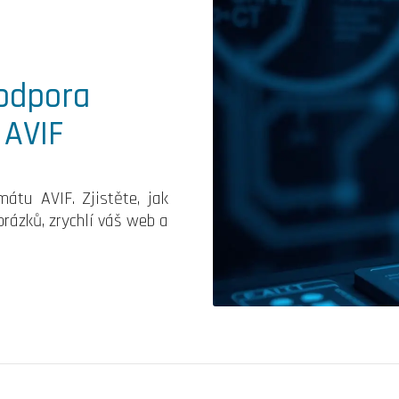
Podpora
 AVIF
átu AVIF. Zjistěte, jak
rázků, zrychlí váš web a