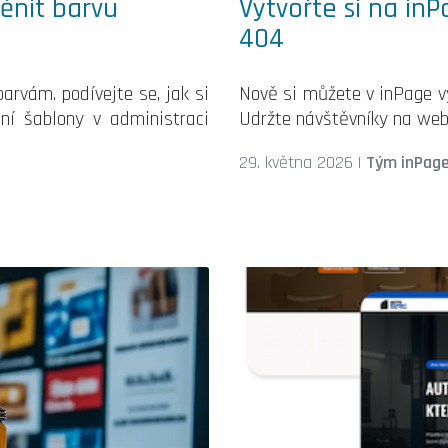
ěnit barvu
Vytvořte si na inP
404
rvám. podívejte se, jak si
Nově si můžete v inPage vy
ní šablony v administraci
Udržte návštěvníky na web
29. května 2026
|
Tým inPag