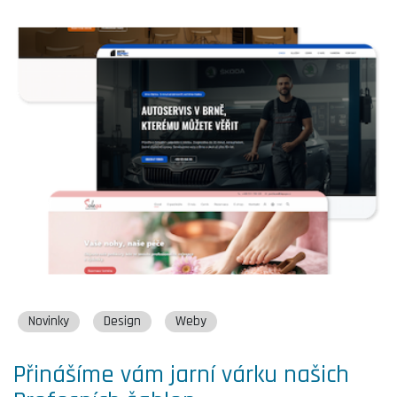
Novinky
Design
Weby
Přinášíme vám jarní várku našich