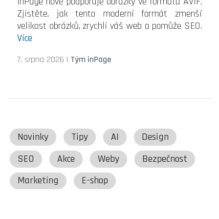
inPage nově podporuje obrázky ve formátu AVIF.
Zjistěte, jak tento moderní formát zmenší
velikost obrázků, zrychlí váš web a pomůže SEO.
Více
7. srpna 2026
|
Tým inPage
Novinky
Tipy
AI
Design
SEO
Akce
Weby
Bezpečnost
Marketing
E-shop