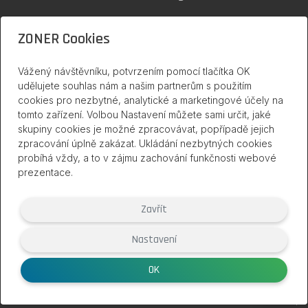
SSL certifikáty
ZONER Cookies
Zoner Cloud
Vážený návštěvníku, potvrzením pomocí tlačítka OK
udělujete souhlas nám a našim partnerům s použitím
cookies pro nezbytné, analytické a marketingové účely na
inPage na internetu
tomto zařízení. Volbou Nastavení můžete sami určit, jaké
skupiny cookies je možné zpracovávat, popřípadě jejich
zpracování úplně zakázat. Ukládání nezbytných cookies
probíhá vždy, a to v zájmu zachování funkčnosti webové
prezentace.
Zavřít
Nastavení
(2007 – 2026) Službu inPage poskytuje společnost ZONER a.s. |
www.zoner.eu
OK
Smluvní podmínky
|
Ochrana soukromí
|
Nastavení cookies