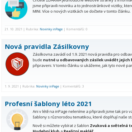
Chcete ZDARMA jednoduché webové stránky s informacem
jsme připravili novinku a to jednostránkové vizitky, kt
MINI. Více o nových vizitkách se dočtete v tomto článku.
21. 10. 2021 | Rubrika:
Novinky inPage
| Komentářů: 0
Nová pravidla Zásilkovny
Zásilkovna zavádí od 1.9. 2021 nová pravidla pro odbav
bude
nutné
u odbavovaných zásilek uvádět jejic
připraveni. V tomto článku si ukážeme, jak tyto nové par
1. 9. 2021 | Rubrika:
Novinky inPage
| Komentářů: 3
Profesní šablony léto 2021
Ani v létě na inPage neleníme a připravili jsme tak pro 
šablony s různorodou tematikou, které doplňují naše stáv
Nově si můžete vybírat z šablon
Zvuková a světelná t
Hudební klub
a
Realitní makléř
.