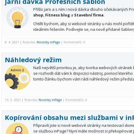
Jarní dávka Profesních šablon
Přišlo jaro a s ním i nová dávka dlouho očekávaných Pr
shop
,
Fitness blog
a
Stavební firma
.
Chtěli bychom, aby si webové stránky u nás mohl pořídi
ideálním řešením. Podívejte se, na nově přidané šablony
8. 4. 2021 | Rubrika:
Novinky inPage
| Komentářů: 0
Náhledový režim
Naší největší prioritou je, aby tvorba webových stránek b
se rozhodli dát vám k dispozici nástroj, pomocí kterého
tomto článku bychom vám rádi náhledový režim představil
15. 3. 2021 | Rubrika:
Novinky inPage
| Komentářů: 0
Kopírování obsahu mezi službami v in
Připravili jste si nové webové stránky na testovací do
se službou inPage? Nyní máte možnost si překopírovat ja