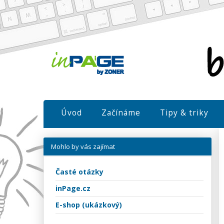
Úvod
Začínáme
Tipy & triky
Mohlo by vás zajímat
Časté otázky
inPage.cz
E-shop (ukázkový)