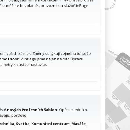
i o vás, vaší firmě a kontaktem? Tak právě pro vás
eré si můžete bezplatně zprovoznit na službě inPage
ení vašich zásilek. Změny se týkají zejména toho, že
h hmotnost
. V inPage jsme nejen na tuto úpravu
ametry k zásilce nastavíte.
vás
6 nových Profesních šablon.
Opět se jedná o
ající portfolio.
echnika
,
Svatba
,
Komunitní centrum
,
Masáže
,