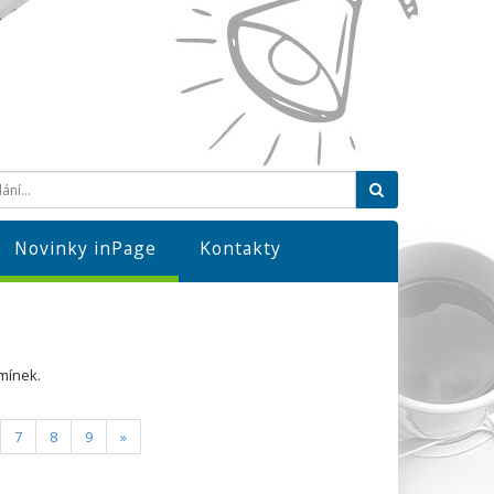
Hledat
Novinky inPage
Kontakty
mínek.
7
8
9
»