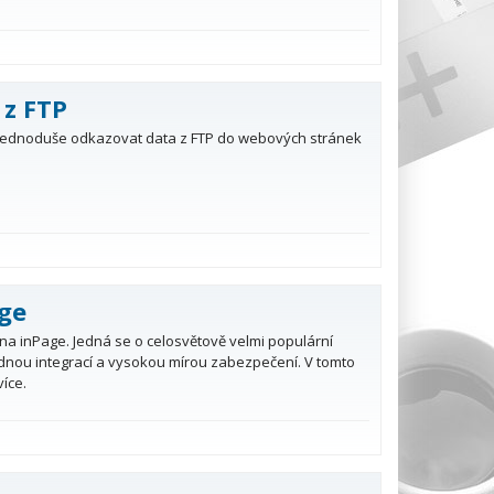
 z FTP
 jednoduše odkazovat data z FTP do webových stránek
age
i na inPage. Jedná se o celosvětově velmi populární
adnou integrací a vysokou mírou zabezpečení. V tomto
více.