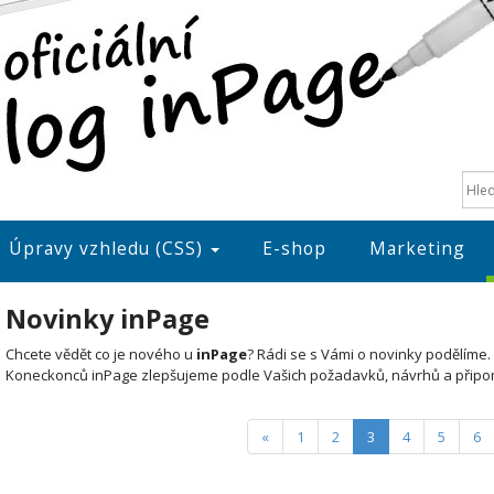
Úpravy vzhledu (CSS)
E-shop
Marketing
Novinky inPage
Chcete vědět co je nového u
inPage
? Rádi se s Vámi o novinky podělíme.
Koneckonců inPage zlepšujeme podle Vašich požadavků, návrhů a připo
(current)
«
1
2
3
4
5
6