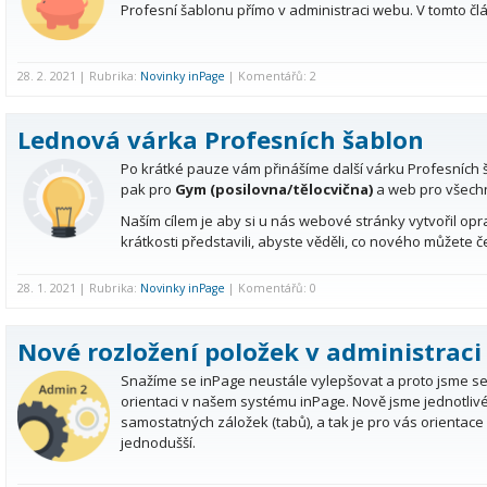
Profesní šablonu přímo v administraci webu. V tomto člá
28. 2. 2021 | Rubrika:
Novinky inPage
| Komentářů: 2
Lednová várka Profesních šablon
Po krátké pauze vám přinášíme další várku Profesních 
pak pro
Gym (posilovna/tělocvična)
a web pro všech
Naším cílem je aby si u nás webové stránky vytvořil o
krátkosti představili, abyste věděli, co nového můžete č
28. 1. 2021 | Rubrika:
Novinky inPage
| Komentářů: 0
Nové rozložení položek v administraci
Snažíme se inPage neustále vylepšovat a proto jsme se 
orientaci v našem systému inPage. Nově jsme jednotlivé 
samostatných záložek (tabů), a tak je pro vás orienta
jednodušší.